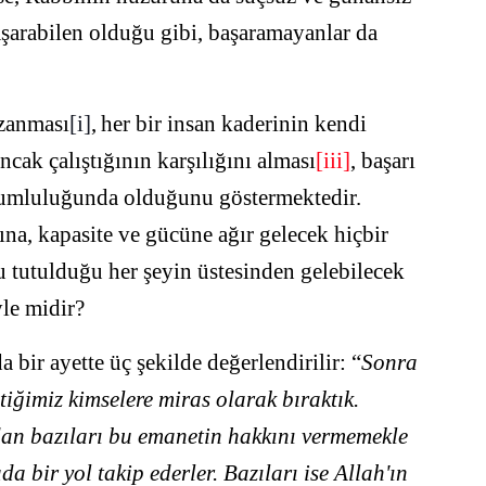
aşarabilen olduğu gibi, başaramayanlar da
azanması
[i]
,
her bir insan
kaderinin kendi
ncak çalıştığının karşılığını alması
[iii]
, başarı
sorumluluğunda olduğunu göstermektedir.
ına, kapasite ve gücüne ağır gelecek hiçbir
u tutulduğu her şeyin üstesinden gelebilecek
yle midir?
bir ayette üç şekilde değerlendirilir: “
Sonra
tiğimiz kimselere miras olarak bıraktık.
dan bazıları bu emanetin hakkını vermemekle
da bir yol takip ederler. Bazıları ise Allah'ın