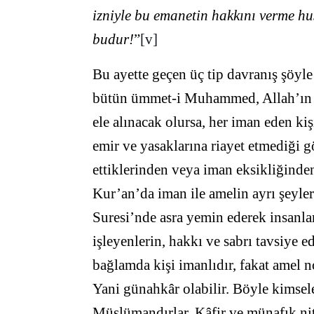
izniyle bu emanetin hakkını verme hus
budur!
”
[v]
Bu ayette geçen üç tip davranış şöyl
bütün ümmet-i Muhammed, Allah’ın Kit
ele alınacak olursa, her iman eden kiş
emir ve yasaklarına riayet etmediği 
ettiklerinden veya iman eksikliğinden
Kur’an’da iman ile amelin ayrı şeyler
Suresi’nde asra yemin ederek insanlar
işleyenlerin, hakkı ve sabrı tavsiye e
bağlamda kişi imanlıdır, fakat amel n
Yani günahkâr olabilir. Böyle kimse
Müslümandırlar. Kâfir ve münafık ni