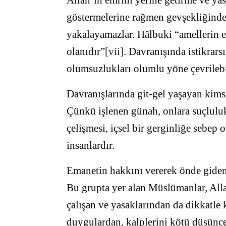
göstermelerine rağmen gevşekliğinden 
yakalayamazlar. Hâlbuki “amellerin en
olanıdır”
[vii]
. Davranışında istikrars
olumsuzlukları olumlu yöne çevrilebi
Davranışlarında git-gel yaşayan kimse
Çünkü işlenen günah, onlara suçluluk
çelişmesi, içsel bir gerginliğe sebep 
insanlardır.
Emanetin hakkını vererek önde gidenle
Bu grupta yer alan Müslümanlar, Allah
çalışan ve yasaklarından da dikkatle 
duygulardan, kalplerini kötü düşünce