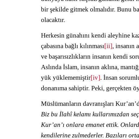
bir şekilde gitmek olmalıdır. Bunu b
olacaktır.
Herkesin günahını kendi aleyhine k
çabasına bağlı kılınması
[ii]
,
insanın a
ve başarısızlıkların insanın kendi 
Aslında İslam, insanın aklına, mantığ
yük yüklememiştir
[iv]
. İnsan soruml
donanıma sahiptir. Peki, gerçekten ö
Müslümanların davranışları Kur’an’da 
Biz bu İlahî kelamı kullarımızdan seç
Kur’an’ı onlara emanet ettik. Onlar
kendilerine zulmederler. Bazıları orta