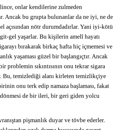
elince, onlar kendilerine zulmeden
r. Ancak bu grupta bulunanlar da ne iyi, ne de
el açısından nötr durumdadırlar. Yani iyi-kötü
 git-gel yaşarlar. Bu kişilerin amelî hayatı
sigarayı bırakarak birkaç hafta hiç içmemesi ve
anlık yaşaması güzel bir başlangıçtır. Ancak
ir problemin sıkıntısının onu tekrar sigara
 Bu, temizlediği alanı kirleten temizlikçiye
 birinin onu terk edip namaza başlaması, fakat
dönmesi de bir ileri, bir geri giden yolcu
ranıştan pişmanlık duyar ve tövbe ederler.
asaklarından uzak durma hususunda gayret