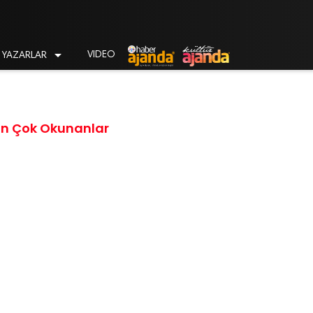

VIDEO
YAZARLAR
En Çok Okunanlar