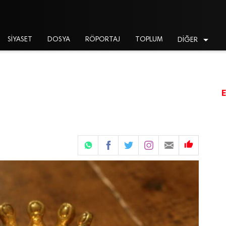

SİYASET
DOSYA
RÖPORTAJ
TOPLUM
DİĞER
