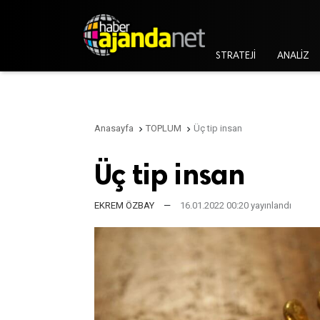
STRATEJİ
ANALİZ
Anasayfa
TOPLUM
Üç tip insan


Üç tip insan
EKREM ÖZBAY
—
16.01.2022 00:20 yayınlandı