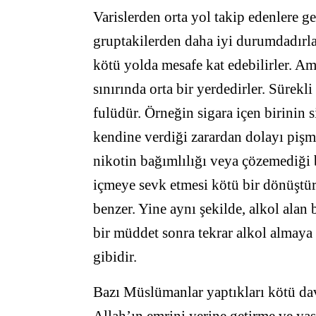
Varislerden orta yol takip edenlere g
gruptakilerden daha iyi durumdadırla
kötü yolda mesafe kat edebilirler. Am
sınırında orta bir yerdedirler. Sürekli
fulüdür. Örneğin sigara içen birinin 
kendine verdiği zarardan dolayı pişm
nikotin bağımlılığı veya çözemediği b
içmeye sevk etmesi kötü bir dönüştür.
benzer. Yine aynı şekilde, alkol alan
bir müddet sonra tekrar alkol almaya 
gibidir.
Bazı Müslümanlar yaptıkları kötü dav
Allah’ın emrini yerine getirme ve y