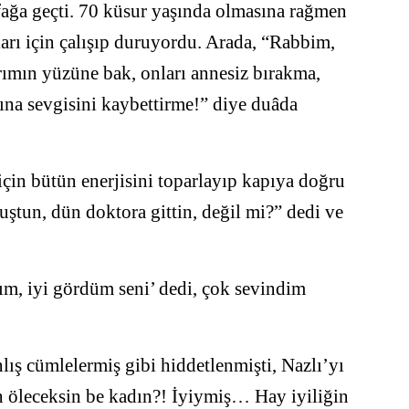
ağa geçti. 70 küsur yaşında olmasına rağmen
unları için çalışıp duruyordu. Arada, “Rabbim,
arımın yüzüne bak, onları annesiz bırakma,
sına sevgisini kaybettirme!” diye duâda
için bütün enerjisini toparlayıp kapıya doğru
tun, dün doktora gittin, değil mi?” dedi ve
nım, iyi gördüm seni’ dedi, çok sevindim
lış cümlelermiş gibi hiddetlenmişti, Nazlı’yı
 öleceksin be kadın?! İyiymiş… Hay iyiliğin