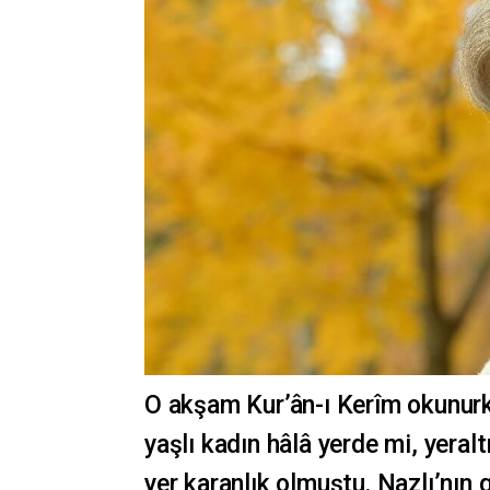
O akşam Kur’ân-ı Kerîm okunurk
yaşlı kadın hâlâ yerde mi, yeral
yer karanlık olmuştu. Nazlı’nın g