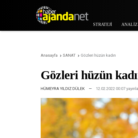
STRATEJİ
ANALİZ
Anasayfa
SANAT
Gözleri hüzün kadın


Gözleri hüzün kad
HÜMEYRA YILDIZ DÜLEK
—
12.02.2022 00:07 yayınl