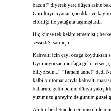
batsın!” diyerek yere düşen eşine bak
Gürültüye uyanan çocuklar ve kayınv
elbirliği ile yatağına taşımışlardı.
Hiç kimse tek kelâm etmemişti; herke
sessizliği sarmıştı.
Kahvaltı için çayı ocağa koyduktan s
Uyumuyorsan mutfağa gel istersen, ç
biliyorsun...” “Tamam anne!” dedi Naz
kalbi bir tomar acıyla kahvaltı masas
ballarım, gelin benim dünya yakışıkl
yüzünüzü göreyim de günüm güzel geç
Ali hiç bekletmeden gelmişti bile mu