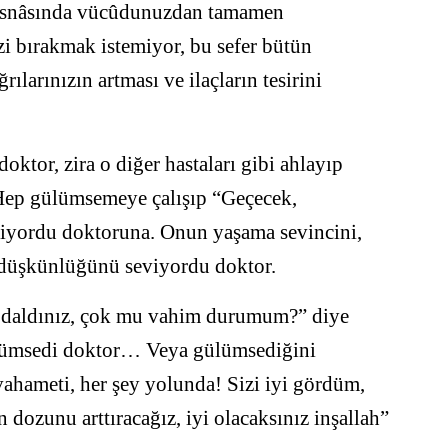
t esnâsında vücûdunuzdan tamamen
i bırakmak istemiyor, bu sefer bütün
rılarınızın artması ve ilaçların tesirini
ktor, zira o diğer hastaları gibi ahlayıp
Hep gülümsemeye çalışıp “Geçecek,
eriyordu doktoruna. Onun yaşama sevincini,
ı düşkünlüğünü seviyordu doktor.
 daldınız, çok mu vahim durumum?” diye
ülümsedi doktor… Veya gülümsediğini
ahameti, her şey yolunda! Sizi iyi gördüm,
ın dozunu arttıracağız, iyi olacaksınız inşallah”