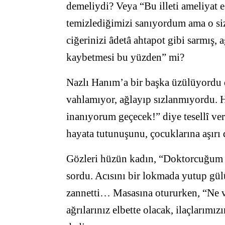
demeliydi? Veya “Bu illeti ameliya
temizlediğimizi sanıyordum ama o siz
ciğerinizi âdetâ ahtapot gibi sarmış, ağ
kaybetmesi bu yüzden” mi?
Nazlı Hanım’a bir başka üzülüyordu do
vahlamıyor, ağlayıp sızlanmıyordu. 
inanıyorum geçecek!” diye tesellî v
hayata tutunuşunu, çocuklarına aşır
Gözleri hüzün kadın, “Doktorcuğum
sordu. Acısını bir lokmada yutup g
zannetti… Masasına otururken, “Ne v
ağrılarınız elbette olacak, ilaçlarımız