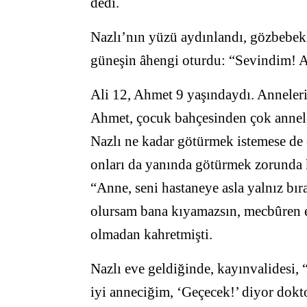
dedi.
Nazlı’nın yüzü aydınlandı, gözbebekle
güneşin âhengi oturdu: “Sevindim! A
Ali 12, Ahmet 9 yaşındaydı. Anneleri
Ahmet, çocuk bahçesinden çok anneler
Nazlı ne kadar götürmek istemese de 
onları da yanında götürmek zorunda 
“Anne, seni hastaneye asla yalnız bı
olursam bana kıyamazsın, mecbûren e
olmadan kahretmişti.
Nazlı eve geldiğinde, kayınvalidesi, “
iyi anneciğim, ‘Geçecek!’ diyor dokt