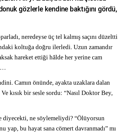
 donuk gözlerle kendine baktığını gördü,
arladı, neredeyse üç tel kalmış saçını düzeltti
ndaki koltuğa doğru ilerledi. Uzun zamandır
aksak hareket ettiği hâlde her yerine cam
nı…
endini. Camın önünde, ayakta uzaklara dalan
Ve kısık bir sesle sordu: “Nasıl Doktor Bey,
e diyecekti, ne söylemeliydi? “Ölüyorsun
 onu yap, bu hayat sana cömert davranmadı” mı