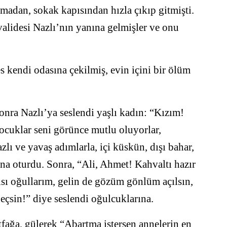
madan, sokak kapısından hızla çıkıp gitmişti.
alidesi Nazlı’nın yanına gelmişler ve onu
s kendi odasına çekilmiş, evin içini bir ölüm
onra Nazlı’ya seslendi yaşlı kadın: “Kızım!
ocuklar seni görünce mutlu oluyorlar,
lı ve yavaş adımlarla, içi küskün, dışı bahar,
ına oturdu. Sonra, “Ali, Ahmet! Kahvaltı hazır
ısı oğullarım, gelin de gözüm gönlüm açılsın,
sin!” diye seslendi oğulcuklarına.
tfağa, gülerek “Abartma istersen annelerin en