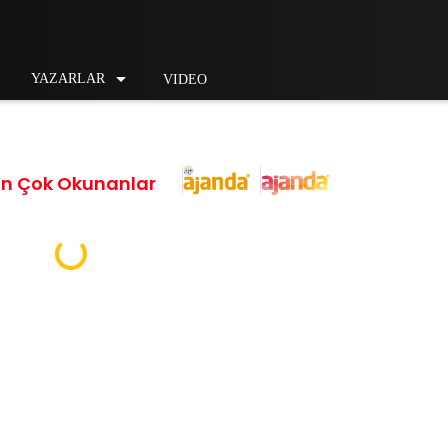


YAZARLAR
VIDEO
En Çok Okunanlar
Loading...