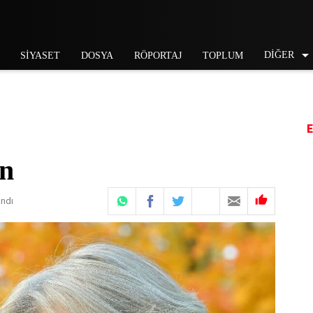
DİĞER
SİYASET
DOSYA
RÖPORTAJ
TOPLUM
ın

andı