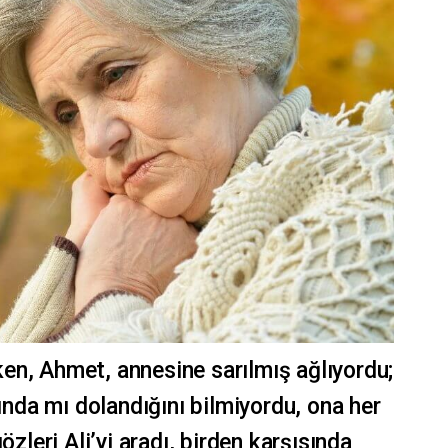
en, Ahmet, annesine sarılmış ağlıyordu;
tında mı dolandığını bilmiyordu, ona her
özleri Ali’yi aradı, birden karşısında