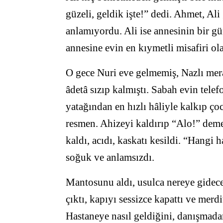
güzeli, geldik işte!” dedi. Ahmet, Ali
anlamıyordu. Ali ise annesinin bir gü
annesine evin en kıymetli misafiri o
O gece Nuri eve gelmemiş, Nazlı mer
âdetâ sızıp kalmıştı. Sabah evin telef
yatağından en hızlı hâliyle kalkıp ç
resmen. Ahizeyi kaldırıp “Alo!” demed
kaldı, acıdı, kaskatı kesildi. “Hangi
soğuk ve anlamsızdı.
Mantosunu aldı, usulca nereye gidece
çıktı, kapıyı sessizce kapattı ve merd
Hastaneye nasıl geldiğini, danışmadan