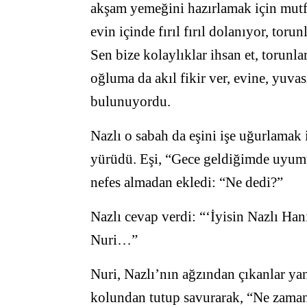
akşam yemeğini hazırlamak için mutf
evin içinde fırıl fırıl dolanıyor, tor
Sen bize kolaylıklar ihsan et, torunl
oğluma da akıl fikir ver, evine, yuva
bulunuyordu.
Nazlı o sabah da eşini işe uğurlamak 
yürüdü. Eşi, “Gece geldiğimde uyumuş
nefes almadan ekledi: “Ne dedi?”
Nazlı cevap verdi: “‘İyisin Nazlı Ha
Nuri…”
Nuri, Nazlı’nın ağzından çıkanlar yan
kolundan tutup savurarak, “Ne zaman