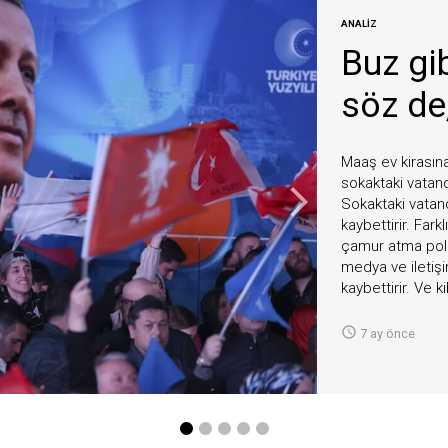
ANALİZ
Buz gi
söz de,
Maaş ev kirasın
sokaktaki vatand
arrow_forward_ios
Sokaktaki vatan
kaybettirir. Far
çamur atma politi
medya ve iletişim
kaybettirir. Ve ki

7 ay önce