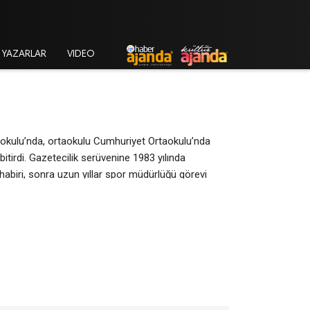
YAZARLAR
VIDEO
kokulu’nda, ortaokulu Cumhuriyet Ortaokulu’nda
itirdi. Gazetecilik serüvenine 1983 yılında
habiri, sonra uzun yıllar spor müdürlüğü görevi
a kendini gösterirken güncel ve tarihî konularda
Genel Yayın Yönetmenliği yaptı. Karadeniz’de Son
Heykellerimi” isimli kitaplarını kaleme aldı. Ulusal
er dallarında çok sayıda kazandığı ödüllerle de
llar profesyonel futbol hakemliği ve MHK üyeliği
l konularda etkin oluyor. Evli ve iki çocuk
msilciler Kurulu Üyeliği görevini yürütüyor ve