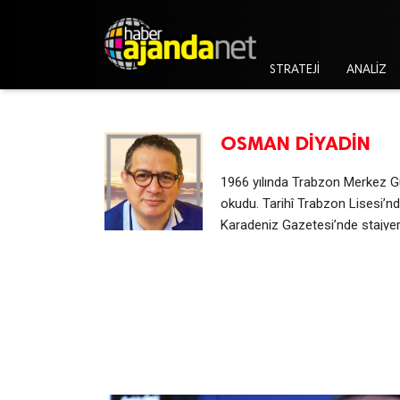
STRATEJİ
ANALİZ
OSMAN DİYADİN
1966 yılında Trabzon Merkez G
okudu. Tarihî Trabzon Lisesi’nd
Karadeniz Gazetesi’nde stajyer
yaptı. Daha sonra ise aynı gazetede uzun yıllar Gen
binlerce makale yazdı. Sabah-Fotomaç gazetesinde 
Nokta Gazetesi’nin kurucusu oldu. 2004 ve 2005 yılla
görsel medyaya tartışma programlarında konuk olma
dikkat çekti. Fenerbahçe’nin eski futbolcusu ve tek
yaptı. Hâlen “internethaber.com” sitesinde yazarlık
babası… İletişim Başkanlığı sürekli basın ve Dünya 
danışmanlık yapıyor.