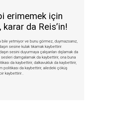
bi erimemek için
 karar da Reis’in!
a bile yetmiyor ve bunu görmez, duymazsanız,
aşın sesine kulak tıkamak kaybettirir.
daşın sesini duyurmaya çalışanları dışlamak da
klı sesleri damgalamak da kaybettirir, ona buna
kası da kaybettirir, dalkavukluk da kaybettirir,
 politikası da kaybettirir, ailedeki çöküş
bir kaybettirir…