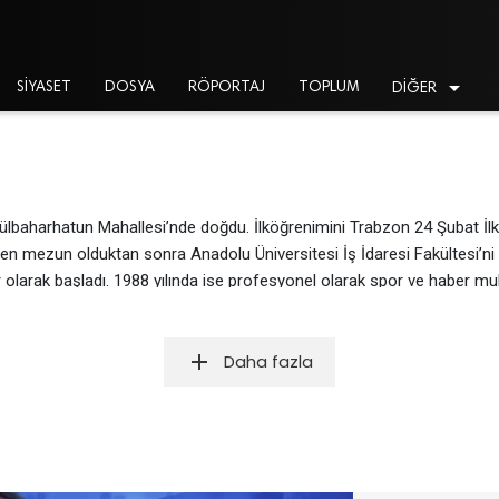

SİYASET
DOSYA
RÖPORTAJ
TOPLUM
DİĞER
ülbaharhatun Mahallesi’nde doğdu. İlköğrenimini Trabzon 24 Şubat İl
en mezun olduktan sonra Anadolu Üniversitesi İş İdaresi Fakültesi’ni b
 olarak başladı. 1988 yılında ise profesyonel olarak spor ve haber mu
el Yayın Yönetmenliği görevini yürüttü. 2002’den sonra siyaset alanınd
de muhabirlik ve yazarlık deneyimi yaşadı. Zigana TV’de uzun yıllar 
add
Daha fazla
rında ses getirip tartışma yaratan “Ben Şehit Miyim Hain Mi?” ve “Yıkın 
ya devam eden Osman Diyadin, Türkiye çapında spor, fotoğraf ve hab
nik direktör Metin Diyadin’in ağabeyi… Babası Erdoğdu Diyadin, uzun yı
 yapan Osman Diyadin, görsel medyayı son derece aktif kullanarak günce
Spor Yazarları (AİPS) kartlarına sahip. Yazarımız Osman Diyadin, TFF Te