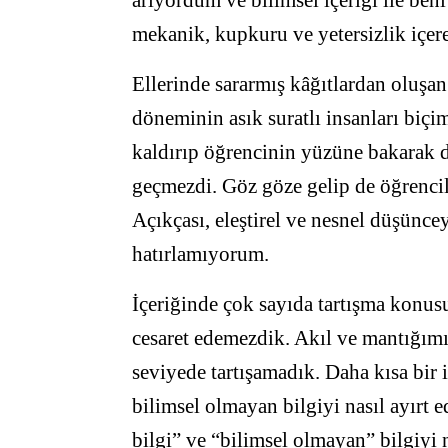
mekanik, kupkuru ve yetersizlik içer
Ellerinde sararmış kâğıtlardan oluşan
döneminin asık suratlı insanları biçim
kaldırıp öğrencinin yüzüne bakarak de
geçmezdi. Göz göze gelip de öğrencile
Açıkçası, eleştirel ve nesnel düşünce
hatırlamıyorum.
İçeriğinde çok sayıda tartışma konus
cesaret edemezdik. Akıl ve mantığımı
seviyede tartışamadık. Daha kısa bir i
bilimsel olmayan bilgiyi nasıl ayırt 
bilgi” ve “bilimsel olmayan” bilgiyi n