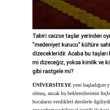
Tabiri caizse taşlar yerinden oy
“medeniyet kurucu” kültüre sahip
dizecekleridir. Acaba bu taşlar
mi dizeceğiz, yoksa kimlik ve ki
gibi rastgele mi?
ÜNİVERSİTEYE
yeni başladığım y
olmuş, ancak bu beklentilerimin hiçb
hocaların verdikleri derslerle ilgiliyd
arıyordum ve bilimsel içeriği ile be