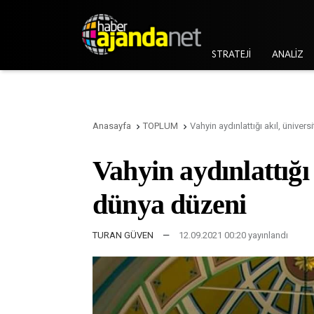
STRATEJİ
ANALİZ
Anasayfa
TOPLUM
Vahyin aydınlattığı akıl, üniver


Vahyin aydınlattığı 
dünya düzeni
TURAN GÜVEN
—
12.09.2021 00:20 yayınlandı