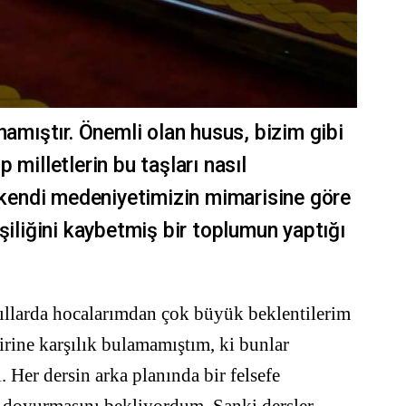
namıştır. Önemli olan husus, bizim gibi
 milletlerin bu taşları nasıl
ı kendi medeniyetimizin mimarisine göre
şiliğini kaybetmiş bir toplumun yaptığı
ıllarda hocalarımdan çok büyük beklentilerim
irine karşılık bulamamıştım, ki bunlar
i. Her dersin arka planında bir felsefe
ni doyurmasını bekliyordum. Sanki dersler