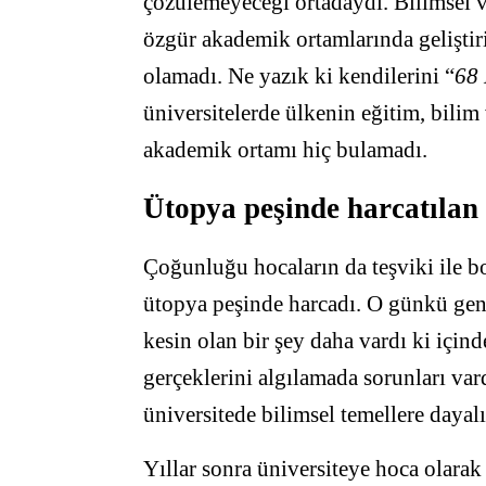
çözülemeyeceği ortadaydı. Bilimsel v
özgür akademik ortamlarında geliştir
olamadı. Ne yazık ki kendilerini “
68
üniversitelerde ülkenin eğitim, bilim
akademik ortamı hiç bulamadı.
Ütopya peşinde harcatılan
Çoğunluğu hocaların da teşviki ile bo
ütopya peşinde harcadı. O günkü genç
kesin olan bir şey daha vardı ki içi
gerçeklerini algılamada sorunları var
üniversitede bilimsel temellere dayal
Yıllar sonra üniversiteye hoca olara