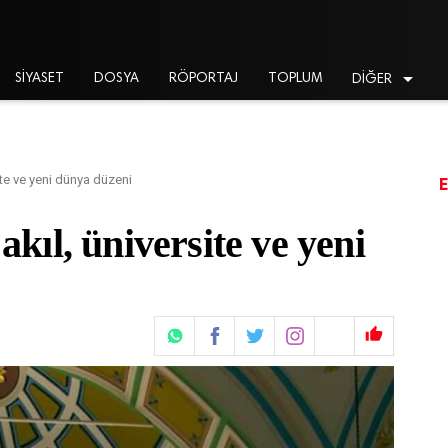

SİYASET
DOSYA
RÖPORTAJ
TOPLUM
DİĞER
site ve yeni dünya düzeni
akıl, üniversite ve yeni
