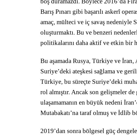
boş duramazdı. Böylece 2016’da Fıra
Barış Pınarı gibi başarılı askerî op
amaç, mülteci ve iç savaş nedeniyle Su
oluşturmaktı. Bu ve benzeri nedenler
politikalarını daha aktif ve etkin bir 
Bu aşamada Rusya, Türkiye ve İran, A
Suriye’deki ateşkesi sağlama ve geril
Türkiye, bu süreçte Suriye’deki muha
rol almıştır. Ancak son gelişmeler de 
ulaşamamanın en büyük nedeni İran’d
Mutabakatı’na taraf olmuş ve İdlib bö
2019’dan sonra bölgesel güç dengel