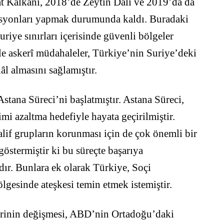
t Kalkanı, 2018’de Zeytin Dalı ve 2019’da da
erasyonları yapmak durumunda kaldı. Buradaki
riye sınırları içerisinde güvenli bölgeler
le askerî müdahaleler, Türkiye’nin Suriye’deki
hâl almasını sağlamıştır.
stana Süreci’ni başlatmıştır. Astana Süreci,
imi azaltma hedefiyle hayata geçirilmiştir.
lif grupların korunması için de çok önemli bir
göstermiştir ki bu süreçte başarıya
ır. Bunlara ek olarak Türkiye, Soçi
lgesinde ateşkesi temin etmek istemiştir.
erinin değişmesi, ABD’nin Ortadoğu’daki