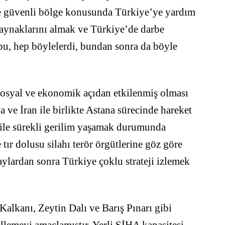
de güvenli bölge konusunda Türkiye’ye yardım
e kaynaklarını almak ve Türkiye’de darbe
bu, hep böylelerdi, bundan sonra da böyle
sosyal ve ekonomik açıdan etkilenmiş olması
 ve İran ile birlikte Astana sürecinde hareket
le sürekli gerilim yaşamak durumunda
tır dolusu silahı terör örgütlerine göz göre
laylardan sonra Türkiye çoklu strateji izlemek
 Kalkanı, Zeytin Dalı ve Barış Pınarı gibi
llemeyi amaçlamıştır. Yerli SİHA kapasitesi,