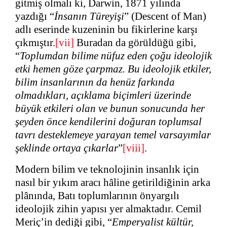
gitmiş olmalı ki, Darwin, 1871 yılında
yazdığı “
İnsanın Türeyişi
” (Descent of Man)
adlı eserinde kuzeninin bu fikirlerine karşı
çıkmıştır.
[vii]
Buradan da görüldüğü gibi,
“
Toplumdan bilime nüfuz eden çoğu ideolojik
etki hemen göze çarpmaz. Bu ideolojik etkiler,
bilim insanlarının da henüz farkında
olmadıkları, açıklama biçimleri üzerinde
büyük etkileri olan ve bunun sonucunda her
şeyden önce kendilerini doğuran toplumsal
tavrı desteklemeye yarayan temel varsayımlar
şeklinde ortaya çıkarlar
”
[viii]
.
Modern bilim ve teknolojinin insanlık için
nasıl bir yıkım aracı hâline getirildiğinin arka
plânında, Batı toplumlarının önyargılı
ideolojik zihin yapısı yer almaktadır. Cemil
Meriç’in dediği gibi, “
Emperyalist kültür,