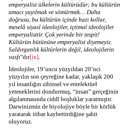
emperyalist ülkelerin kültürüdür; bu kültürün
amacı yayılmak ve sömürmek… Daha
doğrusu, bu kültürün içinde bazı kollar,
meselâ siyasî ideolojiler, içtimaî ideolojiler
emperyalisttir. Çok yerinde bir tespit!
Kültürün bütününe emperyalist diyemeyiz.
Saldırganlık kültürlerin değil, ideolojilerin
vasfı
”dır
[ix]
.
İdeolojiler, 19’uncu yüzyıldan 20’nci
yüzyılın son çeyreğine kadar, yaklaşık 200
yıl insanlığın zihinsel ve entelektüel
yeteneklerini dondurmuş, “insan” gerçeğinin
algılanmasında ciddî boşluklar yaratmıştır.
Darwinizmin de biyolojiye böyle bir körlük
yaratarak itibar kaybettirdiğine şahit
oluyoruz.