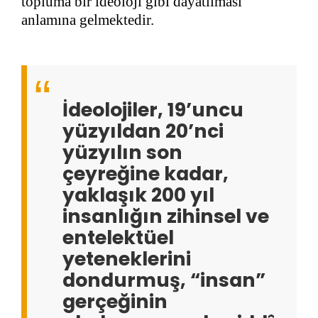
topluma bir ideoloji gibi dayatılması
anlamına gelmektedir.
İdeolojiler, 19’uncu
yüzyıldan 20’nci
yüzyılın son
çeyreğine kadar,
yaklaşık 200 yıl
insanlığın zihinsel ve
entelektüel
yeteneklerini
dondurmuş, “insan”
gerçeğinin