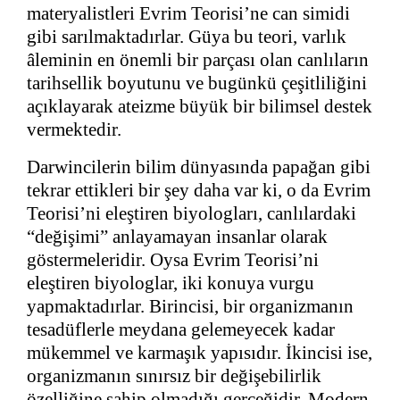
materyalistleri Evrim Teorisi’ne can simidi
gibi sarılmaktadırlar. Güya bu teori, varlık
âleminin en önemli bir parçası olan canlıların
tarihsellik boyutunu ve bugünkü çeşitliliğini
açıklayarak ateizme büyük bir bilimsel destek
vermektedir.
Darwincilerin bilim dünyasında papağan gibi
tekrar ettikleri bir şey daha var ki, o da Evrim
Teorisi’ni eleştiren biyologları, canlılardaki
“değişimi” anlayamayan insanlar olarak
göstermeleridir. Oysa Evrim Teorisi’ni
eleştiren biyologlar, iki konuya vurgu
yapmaktadırlar. Birincisi, bir organizmanın
tesadüflerle meydana gelemeyecek kadar
mükemmel ve karmaşık yapısıdır. İkincisi ise,
organizmanın sınırsız bir değişebilirlik
özelliğine sahip olmadığı gerçeğidir. Modern