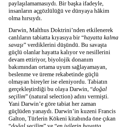
paylaşılamamasıydı. Bir başka ifadeyle,
insanların açgözlülüğü ve dünyaya hâkim
olma hırsıydı.
Darwin, Malthus Doktrini’nden etkilenerek
canlıların tabiatta kıyasıya bir “
hayatta kalma
savaşı
” verdiklerini düşündü. Bu savaşta
güçlü olanlar hayatta kalıyor ve nesillerini
devam ettiriyor, biyolojik donanım
bakımından ortama uyum sağlayamayan,
beslenme ve üreme rekabetinde güçlü
olmayan bireyler ise eleniyordu. Tabiatın
gerçekleştirdiği bu olaya Darwin, “
doğal
seçilim
” (natural selection) adını vermişti.
Yani Darwin’e göre tabiat her zaman
güçlüden yanaydı. Darwin’in kuzeni Francis
Galton, Türlerin Kökeni kitabında öne çıkan
“
doğal seçilim
” ve “
en iyilerin hayatta