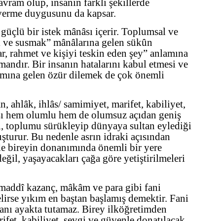
avram olup, insanın farklı şekillerde
er verme duygusunu da kapsar.
üçlü bir istek mânâsı içerir. Toplumsal ve
k ve susmak” mânâlarına gelen sükûn
r, rahmet ve kişiyi teskin eden şey” anlamına
mandır. Bir insanın hatalarını kabul etmesi ve
amına gelen özür dilemek de çok önemli
, ahlâk, ihlâs/ samimiyet, marifet, kabiliyet,
sı hem olumlu hem de olumsuz açıdan geniş
ri, toplumu sürükleyip dünyaya sultan eylediği
şturur. Bu nedenle asrın idraki açısından
 de bireyin donanımında önemli bir yere
değil, yaşayacakları çağa göre yetiştirilmeleri
 maddî kazanç, mâkâm ve para gibi fani
elirse yıkım en baştan başlamış demektir. Fani
sanı ayakta tutamaz. Birey ilköğretimden
rifet, kabiliyet, sevgi ve güvenle donatılacak