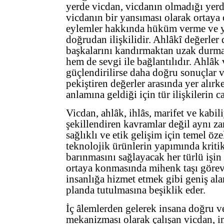
yerde vicdan, vicdanın olmadığı yerd
vicdanın bir yansıması olarak ortaya ç
eylemler hakkında hüküm verme ve ya
doğrudan ilişkilidir. Ahlâkî değerler 
başkalarını kandırmaktan uzak durmas
hem de sevgi ile bağlantılıdır. Ahlâk 
güçlendirilirse daha doğru sonuçlar v
pekiştiren değerler arasında yer alır
anlamına geldiği için tür ilişkilerin c
Vicdan, ahlâk, ihlâs, marifet ve kabil
şekillendiren kavramlar değil aynı z
sağlıklı ve etik gelişim için temel öze
teknolojik ürünlerin yapımında kritik
barınmasını sağlayacak her türlü işin d
ortaya konmasında mihenk taşı görevi
insanlığa hizmet etmek gibi geniş ala
planda tutulmasına beşiklik eder.
İç âlemlerden gelerek insana doğru v
mekanizması olarak çalışan vicdan, ins