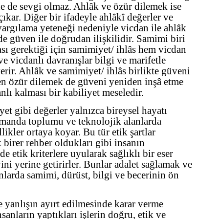
e de sevgi olmaz. Ahlâk ve özür dilemek ise
ıkar. Diğer bir ifadeyle ahlâkî değerler ve
rgılama yeteneği nedeniyle vicdan ile ahlâk
de güven ile doğrudan ilişkilidir. Samimi biri
ı gerektiği için samimiyet/ ihlâs hem vicdan
ve vicdanlı davranışlar bilgi ve marifetle
erir. Ahlâk ve samimiyet/ ihlâs birlikte güveni
ken özür dilemek de güveni yeniden inşâ etme
anlı kalması bir kabiliyet meseledir.
iyet gibi değerler yalnızca bireysel hayatı
amanda toplumu ve teknolojik alanlarda
llikler ortaya koyar. Bu tür etik şartlar
 birer rehber oldukları gibi insanın
e etik kriterlere uyularak sağlıklı bir eser
ni yerine getirirler. Bunlar adalet sağlamak ve
nlarda samimi, dürüst, bilgi ve becerinin ön
e yanlışın ayırt edilmesinde karar verme
anların yaptıkları işlerin doğru, etik ve