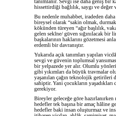
tanımlanır. Sevgi ise daha geniş bir k
hissettirdiği bağlılık, saygı ve değ
Bu nedenle muhabbet, iradeden daha g
bireysel olarak “sakin olmak, durma
kökünden türeyen “ağır başlılık, vaka
gelen sekîne/ güven sığınılacak bir li
başkalarının haklarını gözetmesi anl
erdemli bir davranıştır.
Yukarıda açık tanımları yapılan vicdân
sevgi ve güvenin toplumsal yansıma
bir yelpazede yer alır. Olumlu yönle
gibi yıkımları da büyük travmalar olu
yaşanılan çağın teknolojik getirileri
sahiptir. Yani çocukların yaşadıkları 
gerekiyor.
Bireyler geleceğe göre hazırlanırken
hedefler tek başına bir amaç hâline g
hedefler baki insan oluşturmaz ve in
itibaren vicdan, ahlâk, samimiyet, ma