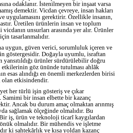
sına odaklanır. İstenilmeyen bir inşaat varsa
amış demektir. Vicdan çevreye, insan hakları
ve uygulamasını gerektirir. Özellikle insanın,
stır. Üretilen ürünlerin insan ve toplum
vicdanın unsurları arasında yer alır. Ürünler
için tasarlanmalıdır.
na uygun, güven verici, sorumluluk içeren ve
in göstergesidir. Doğayla uyumlu, israftan
n yansıtıldığı ürünler sürdürülebilir doğru
n etkilerinin göz ününde tutulması ahlâk
ın esas alındığı en önemli merkezlerden birisi
 olan etkisindendir.
et her türlü işin gösteriş ve çıkar
. Samimi bir insan elbette bir kazanç
cektir. Ancak bu durum amaç olmaktan arınmış
ayda sağlamak ölçeğinde olmalıdır. Bu
ir iş, ürün ve teknoloji ticarî kaygılardan
önük olmalıdır. Bir mühendis ve işletme
dır ki sahtekârlık ve kısa yoldan kazanç