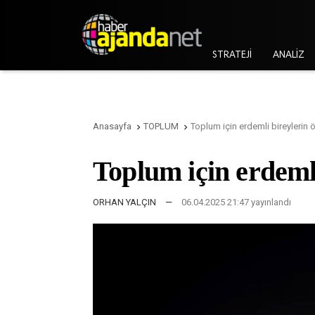
STRATEJİ
ANALİZ
Anasayfa
TOPLUM
Toplum için erdemli bireylerin


Toplum için erdeml
ORHAN YALÇIN
—
06.04.2025 21:47 yayınlandı