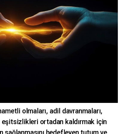
hametli olmaları, adil davranmaları,
eşitsizlikleri ortadan kaldırmak için
run sağlanmasını hedefleyen tutum ve