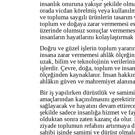
insanlık onuruna yakışır şekilde olma
orada vicdan körelmiş veya kullanılm
ve topluma saygılı ürünlerin tasarım 
toplum ve doğaya zarar vermemesi esa
üzerinde olumsuz sonuçlar vermemesi 
insanların hayatlarını kolaylaştırmak 
Doğru ve güzel işlerin toplum yararı
insana zarar vermemesi ahlâk ölçeğin
uzak, bilim ve teknolojinin verilerini
işlerdir. Çevre, doğa, toplum ve insa
ölçeğinden kaynaklanır. İnsan hakkın
ahlâkın güven ve mahremiyet alanına
Bir iş yapılırken dürüstlük ve samimiy
amaçlarından kaçınılmasını gerektirir
sağlayacak ve hayatını devam ettire
şekilde sadece insanlığa hizmet ve f
olduktan sonra zaten kazanç da olur. B
ziyade toplumun refahını artırmaya d
sahibi işinde samimi ve dürüst olmalı