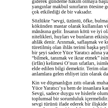
giderek gündeme hâkim olmaya başla
yangınlar makbul sınırların ötesine g
çok etkilediği de bir vakıadır.
Sözlükte “sevgi, üzüntü, öfke, bulm
kökünden mastar olarak kullanılan vi
mânâsına gelir. İnsanın kötü ve iyi o
nitelikleri, huyları ve bunların etkisi
ahlâk denir. Arınmak, saflaşmak ve 
türetilmiş olan ihlâs terimi başka şey
bir şeyi sadece Yüce Yaratıcı adına 
“bilmek, tanımak ve ikrar etmek” isim
(irfân) kelimesi O’nun sıfatları, isim
elde edilen bilgi demektir. Terim olarak
anlamlara gelen ehliyet izin olarak da
Kin ve düşmanlığın zıttı olarak muha
Yüce Yaratıcı’ya hem de insanlara ka
Sevgi, sadece duygu ve hislerle olu
toplumsal bir sorumluluk içermelidir
sevgi türünü ifade ederek bir ilişkid