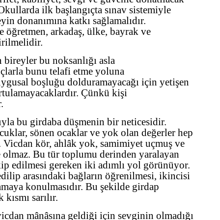
Okullarda ilk başlangıçta sınav sistemiyle
eyin donanımına katkı sağlamalıdır.
e öğretmen, arkadaş, ülke, bayrak ve
irilmelidir.
bireyler bu noksanlığı asla
larla bunu telafi etme yoluna
uygusal boşluğu dolduramayacağı için yetişen
rtulamayacaklardır. Çünkü kişi
r.
yla bu girdaba düşmenin bir neticesidir.
cuklar, sönen ocaklar ve yok olan değerler hep
 Vicdan kör, ahlâk yok, samimiyet uçmuş ve
e olmaz. Bu tür toplumu derinden yaralayan
kip edilmesi gereken iki adımlı yol görünüyor.
dilip arasındaki bağların öğrenilmesi, ikincisi
amaya konulmasıdır. Bu şekilde girdap
 kısmı sarılır.
icdan mânâsına geldiği için sevginin olmadığı