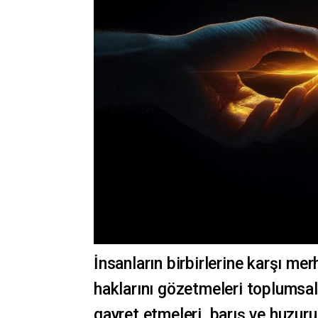
İnsanların birbirlerine karşı mer
haklarını gözetmeleri toplumsal 
gayret etmeleri, barış ve huzu