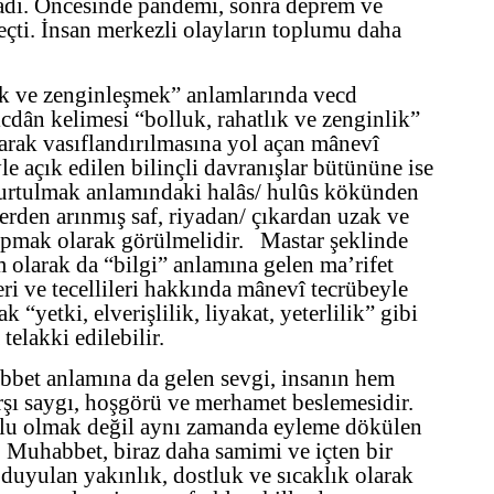
dı. Öncesinde pandemi, sonra deprem ve
eçti. İnsan merkezli olayların toplumu daha
ak ve zenginleşmek” anlamlarında vecd
cdân kelimesi “bolluk, rahatlık ve zenginlik”
larak vasıflandırılmasına yol açan mânevî
yle açık edilen bilinçli davranışlar bütününe ise
kurtulmak anlamındaki halâs/ hulûs kökünden
lerden arınmış saf, riyadan/ çıkardan uzak ve
yapmak olarak görülmelidir. Mastar şeklinde
 olarak da “bilgi” anlamına gelen ma’rifet
leri ve tecellileri hakkında mânevî tecrübeyle
 “yetki, elverişlilik, liyakat, yeterlilik” gibi
 telakki edilebilir.
bbet anlamına da gelen sevgi, insanın hem
rşı saygı, hoşgörü ve merhamet beslemesidir.
mlu olmak değil aynı zamanda eyleme dökülen
. Muhabbet, biraz daha samimi ve içten bir
e duyulan yakınlık, dostluk ve sıcaklık olarak