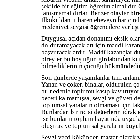
şekilde bir eğitim-öğretim almalıdır. 
tanışmamalıdırlar. Benzer olaylar bir
İlkokuldan itibaren ebeveyn haricind
medeniyet sevgisi öğrencilere yerleşt
Duygusal açıdan donanımı eksik olan 
dolduramayacakları için maddî kazanç
başvuracaklardır. Maddî kazançlar d
bireyler bu boşluğun girdabından ku
bilmediklerinin çocuğu hükmündedi
Son günlerde yaşanılanlar tam anlamı
Yanan ve çöken binalar, öldürülen ço
bu nedenle toplumu kasıp kavuruyor.
beceri kalmamışsa, sevgi ve güven d
toplumsal yaraların olmaması için ta
Bunlardan birincisi değerlerin idrak e
ise bunların toplum hayatında uygul
oluşmaz ve toplumsal yaraların büyük
Sevgi vecd kökünden mastar olarak v