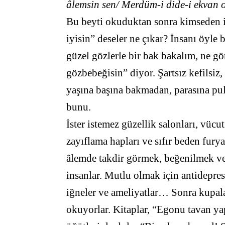
âlemsin sen/ Merdüm-i dide-i ekvan 
Bu beyti okuduktan sonra kimseden i
iyisin” deseler ne çıkar? İnsanı öyl
güzel gözlerle bir bak bakalım, ne gö
gözbebeğisin” diyor. Şartsız kefils
yaşına başına bakmadan, parasına p
bunu.
İster istemez güzellik salonları, vücut
zayıflama hapları ve sıfır beden fur
âlemde takdir görmek, beğenilmek v
insanlar. Mutlu olmak için antidepres
iğneler ve ameliyatlar… Sonra kupala
okuyorlar. Kitaplar, “Egonu tavan yap