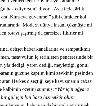
Seni üzenleri terk et! Kimseye katlanma!
u hak ediyorsun” diyor. “Asla fedakârlık
 ara! Kimseye güvenme!” gibi cümleler kol
ekranlarında. Modern dünya insanı çözmüşte mi
en rotayı şaşırmış da çaresizce fikirler mi
ına, dehşet haber kanallarına ve sempatikmiş
ağmen, tasavvufun iç serinleten penceresinde bir
 yâr dediği, yaren dediği, meylettiği, gönül
 paranın gücüne kapılır, kimi zevkinin peşinden
t arar. Herkes o seçtiği şeye kavuşmanın çabası
tle kalbimin özetini sunmuş: “
Yâr için ağyara
bir gül için bin hara hizmetkâr olur.
”
ayıplamayın, bahçıvan da bir gül yetiştirmek