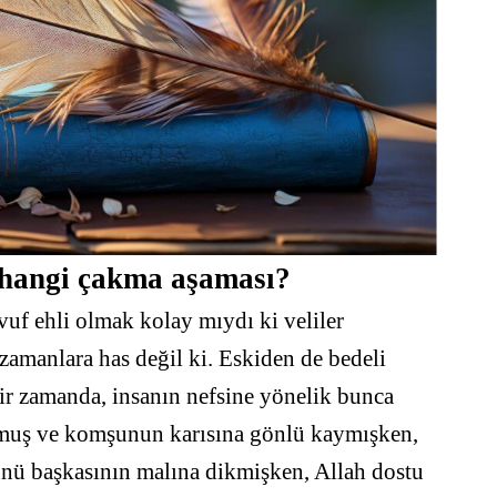
n hangi çakma aşaması?
vuf ehli olmak kolay mıydı ki veliler
zamanlara has değil ki. Eskiden de bedeli
hir zamanda, insanın nefsine yönelik bunca
ulmuş ve komşunun karısına gönlü kaymışken,
ünü başkasının malına dikmişken, Allah dostu