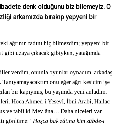
 ibadete denk olduğunu biz bilemeyiz. O
izliği arkamızda bırakıp yepyeni bir
eki ağrının tadını hiç bilmezdim; yepyeni bir
oket gibi uzaya çıkacak gibiyken, yatağımda
killer verdim, onunla oyunlar oynadım, arkadaş
. Tanıyamayacaktım onu eğer ağrı kesicim işe
çılan bir kapıymış, bu yaşımda yeni anladım.
leri. Hoca Ahmed-i Yesevî, İbni Arabî, Hallac-
s ve tabiî ki Mevlâna… Daha niceleri var
ttı gönlüme: “
Hoşça bak zâtına kim zübde-i