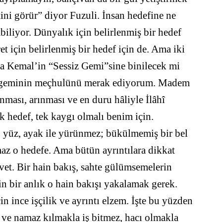
tini görür” diyor Fuzuli. İnsan hedefine ne
abiliyor. Dünyalık için belirlenmiş bir hedef
ret için belirlenmiş bir hedef için de. Ama iki
hya Kemal’in “Sessiz Gemi”sine binilecek mi
ir geminin meçhulünü merak ediyorum. Madem
ması, arınması ve en duru hâliyle İlâhî
k hedef, tek kaygı olmalı benim için.
 yüz, ayak ile yürünmez; bükülmemiş bir bel
maz o hedefe. Ama bütün ayrıntılara dikkat
evet. Bir hain bakış, sahte gülümsemelerin
için bir anlık o hain bakışı yakalamak gerek.
 ince işçilik ve ayrıntı elzem. İşte bu yüzden
 ve namaz kılmakla iş bitmez, hacı olmakla