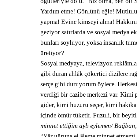
öğütleriyle dolu. “Biz olma, ben ol! 
Yardım etme! Gönlünü eğle! Mutluluğ
yapma! Evine kimseyi alma! Hakkını
geziyor satırlarda ve sosyal medya 
bunları söylüyor, yoksa insanlık tümd
üretiyor?
Sosyal medyaya, televizyon reklâmlar
gibi duran ahlâk çökertici dizilere r
serçe gibi duruyorum öylece. Herkesin
verdiği bir cazibe merkezi var. Kimi
gider, kimi huzuru seçer, kimi hakika
içinde ömür tüketir. Fuzuli, bir beyi
minnet ettiğim ayb eylemen/ Bağban, 
“Yâr uğruna el âleme minnet etmemi 