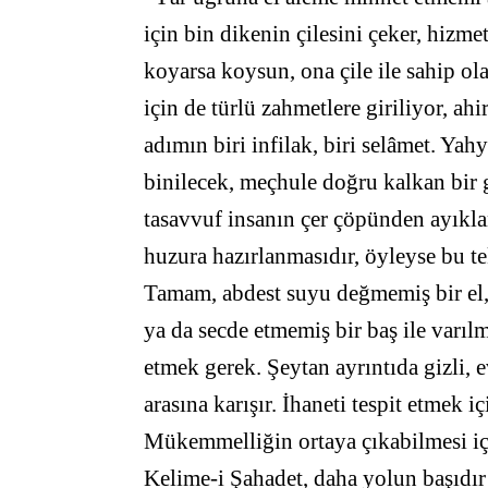
için bin dikenin çilesini çeker, hizme
koyarsa koysun, ona çile ile sahip ol
için de türlü zahmetlere giriliyor, ahi
adımın biri infilak, biri selâmet. Ya
binilecek, meçhule doğru kalkan b
tasavvuf insanın çer çöpünden ayıklan
huzura hazırlanmasıdır, öyleyse bu te
Tamam, abdest suyu değmemiş bir el,
ya da secde etmemiş bir baş ile varıl
etmek gerek. Şeytan ayrıntıda gizli, 
arasına karışır. İhaneti tespit etmek 
Mükemmelliğin ortaya çıkabilmesi için
Kelime-i Şahadet, daha yolun başıdır