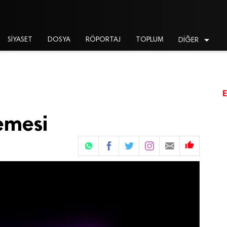

SİYASET
DOSYA
RÖPORTAJ
TOPLUM
DİĞER
emesi
