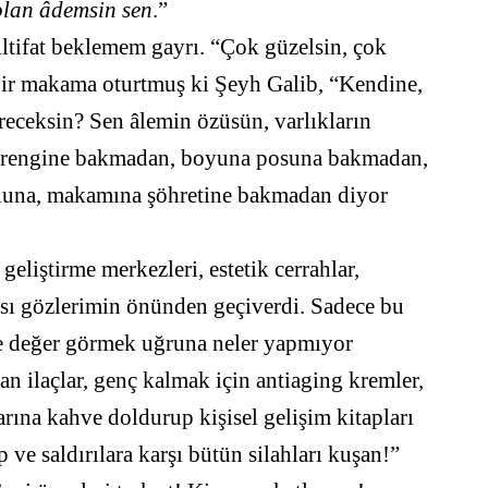
olan âdemsin sen
.”
ltifat beklemem gayrı. “Çok güzelsin, çok
e bir makama oturtmuş ki Şeyh Galib, “Kendine,
receksin? Sen âlemin özüsün, varlıkların
iz, rengine bakmadan, boyuna posuna bakmadan,
uluna, makamına şöhretine bakmadan diyor
 geliştirme merkezleri, estetik cerrahlar,
yası gözlerimin önünden geçiverdi. Sadece bu
e değer görmek uğruna neler yapmıyor
an ilaçlar, genç kalmak için antiaging kremler,
rına kahve doldurup kişisel gelişim kitapları
 ve saldırılara karşı bütün silahları kuşan!”