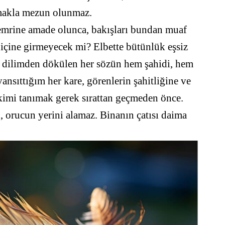
tmakla mezun olunmaz.
 emrine amade olunca, bakışları bundan muaf
 içine girmeyecek mi? Elbette bütünlük eşsiz
m dilimden dökülen her sözün hem şahidi, hem
ansıttığım her kare, görenlerin şahitliğine ve
kimi tanımak gerek sırattan geçmeden önce.
, orucun yerini alamaz. Binanın çatısı daima