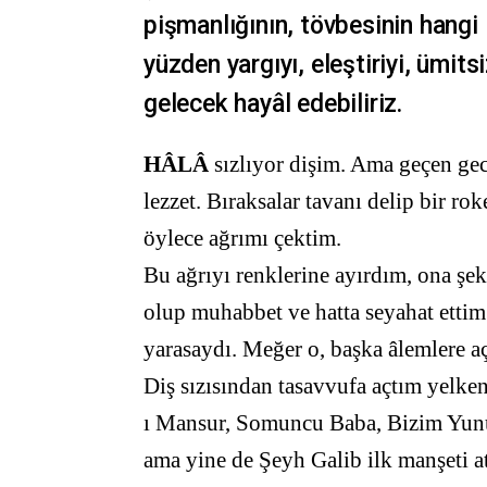
pişmanlığının, tövbesinin hangi
yüzden yargıyı, eleştiriyi, ümits
gelecek hayâl edebiliriz.
HÂLÂ
sızlıyor dişim. Ama geçen gec
lezzet. Bıraksalar tavanı delip bir r
öylece ağrımı çektim.
Bu ağrıyı renklerine ayırdım, ona şe
olup muhabbet ve hatta seyahat ettim
yarasaydı. Meğer o, başka âlemlere a
Diş sızısından tasavvufa açtım yelken
ı Mansur, Somuncu Baba, Bizim Yunu
ama yine de Şeyh Galib ilk manşeti a