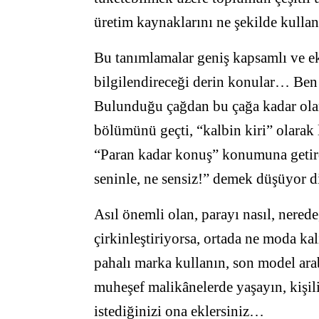
üretim kaynaklarını ne şekilde kulland
Bu tanımlamalar geniş kapsamlı ve e
bilgilendireceği derin konular… Ben
Bulunduğu çağdan bu çağa kadar olan 
bölümünü geçti, “kalbin kiri” olarak 
“Paran kadar konuş” konumuna getird
seninle, ne sensiz!” demek düşüyor d
Asıl önemli olan, parayı nasıl, nerede
çirkinleştiriyorsa, ortada ne moda kal
pahalı marka kullanın, son model arab
muheşef malikânelerde yaşayın, kişiliği
istediğinizi ona eklersiniz…