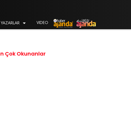

VIDEO
YAZARLAR
En Çok Okunanlar