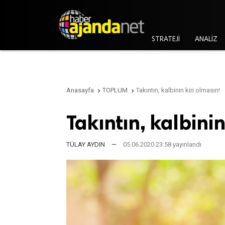
STRATEJİ
ANALİZ
Anasayfa
TOPLUM
Takıntın, kalbinin kiri olmasın!


Takıntın, kalbinin
TÜLAY AYDIN
—
05.06.2020 23:58 yayınlandı