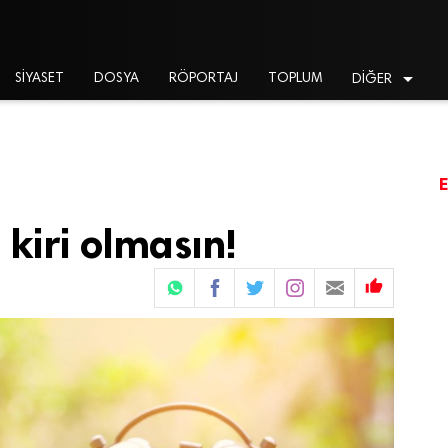

SİYASET
DOSYA
RÖPORTAJ
TOPLUM
DİĞER
 kiri olmasın!
