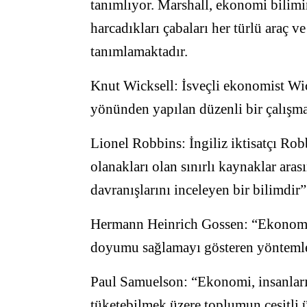
tanımlıyor. Marshall, ekonomi bilimi
harcadıkları çabaları her türlü araç v
tanımlamaktadır.
Knut Wicksell: İsveçli ekonomist Wic
yönünden yapılan düzenli bir çalışma 
Lionel Robbins: İngiliz iktisatçı Rob
olanakları olan sınırlı kaynaklar aras
davranışlarını inceleyen bir bilimdi
Hermann Heinrich Gossen: “Ekonomi b
doyumu sağlamayı gösteren yöntemle
Paul Samuelson: “Ekonomi, insanların
tüketebilmek üzere toplumun çeşitli ü