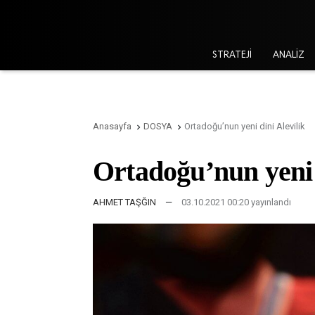
STRATEJİ
ANALİZ
Anasayfa
DOSYA
Ortadoğu’nun yeni dini Alevilik


Ortadoğu’nun yeni 
AHMET TAŞĞIN
—
03.10.2021 00:20 yayınlandı