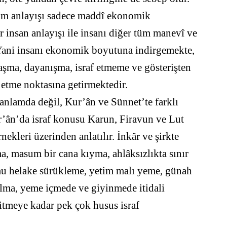
im anlayışı sadece maddî ekonomik
 insan anlayışı ile insanı diğer tüm manevî ve
 Yani insanı ekonomik boyutuna indirgemekte,
şma, dayanışma, israf etmeme ve gösterişten
 etme noktasına getirmektedir.
anlamda değil, Kur’ân ve Sünnet’te farklı
ur’ân’da israf konusu Karun, Firavun ve Lut
ekleri üzerinden anlatılır. İnkâr ve şirkte
ma, masum bir cana kıyma, ahlâksızlıkta sınır
umu helake sürükleme, yetim malı yeme, günah
lma, yeme içmede ve giyinmede itidali
gitmeye kadar pek çok husus israf