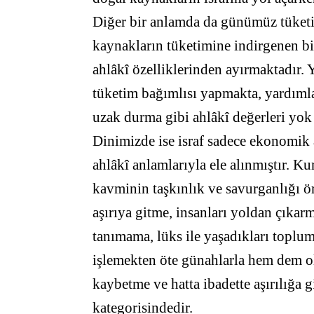
Diğer bir anlamda da günümüz tüket
kaynakların tüketimine indirgenen bir
ahlâkî özelliklerinden ayırmaktadır.
tüketim bağımlısı yapmakta, yardımla
uzak durma gibi ahlâkî değerleri yok
Dinimizde ise israf sadece ekonomik 
ahlâkî anlamlarıyla ele alınmıştır. K
kavminin taşkınlık ve savurganlığı örn
aşırıya gitme, insanları yoldan çıkar
tanımama, lüks ile yaşadıkları topl
işlemekten öte günahlarla hem dem o
kaybetme ve hatta ibadette aşırılığa 
kategorisindedir.