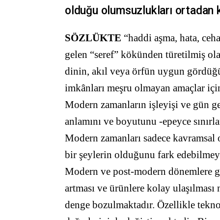
olduğu olumsuzlukları ortadan ka
SÖZLÜKTE
“haddi aşma, hata, cehal
gelen “seref” kökünden türetilmiş olan
dinin, akıl veya örfün uygun gördüğü
imkânları meşru olmayan amaçlar için
Modern zamanların işleyişi ve gün geç
anlamını ve boyutunu -epeyce sınırla
Modern zamanları sadece kavramsal ola
bir şeylerin olduğunu fark edebilmey
Modern ve post-modern dönemlere geçi
artması ve ürünlere kolay ulaşılması 
denge bozulmaktadır. Özellikle teknol