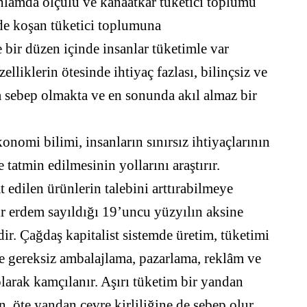
anlamda ölçülü ve kanaatkâr tüketici toplumu
de koşan tüketici toplumuna
 bir düzen içinde insanlar tüketimle var
lliklerin ötesinde ihtiyaç fazlası, bilinçsiz ve
a sebep olmakta ve en sonunda akıl almaz bir
onomi bilimi, insanların sınırsız ihtiyaçlarının
 tatmin edilmesinin yollarını araştırır.
t edilen ürünlerin talebini arttırabilmeye
r erdem sayıldığı 19’uncu yüzyılın aksine
ir. Çağdaş kapitalist sistemde üretim, tüketimi
ve gereksiz ambalajlama, pazarlama, reklâm ve
olarak kamçılanır. Aşırı tüketim bir yandan
, öte yandan çevre kirliliğine de sebep olur.