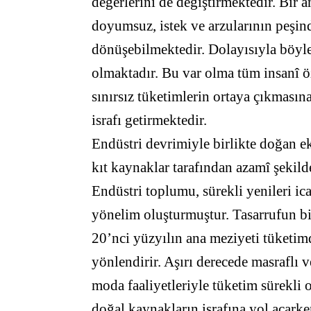
değerlerini de değiştirmektedir. Bir 
doyumsuz, istek ve arzularının peşin
dönüşebilmektedir. Dolayısıyla böyle
olmaktadır. Bu var olma tüm insanî öze
sınırsız tüketimlerin ortaya çıkmasın
israfı getirmektedir.
Endüstri devrimiyle birlikte doğan ek
kıt kaynaklar tarafından azamî şekilde
Endüstri toplumu, sürekli yenileri ica
yönelim oluşturmuştur. Tasarrufun bi
20’nci yüzyılın ana meziyeti tüketimd
yönlendirir. Aşırı derecede masraflı 
moda faaliyetleriyle tüketim sürekli 
doğal kaynakların israfına yol açarken