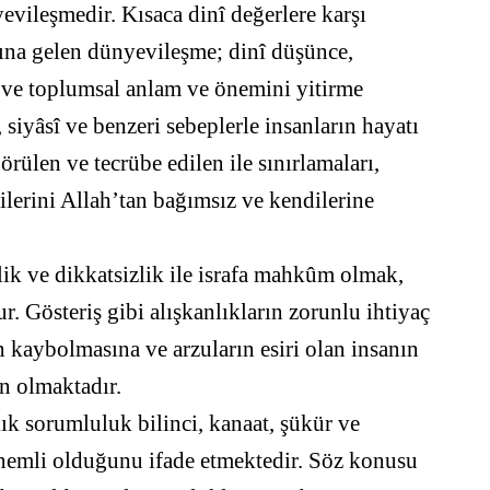
yevileşmedir. Kısaca dinî değerlere karşı
ına gelen dünyevileşme; dinî düşünce,
l ve toplumsal anlam ve önemini yitirme
 siyâsî ve benzeri sebeplerle insanların hayatı
örülen ve tecrübe edilen ile sınırlamaları,
dilerini Allah’tan bağımsız ve kendilerine
lik ve dikkatsizlik ile israfa mahkûm olmak,
. Gösteriş gibi alışkanlıkların zorunlu ihtiyaç
n kaybolmasına ve arzuların esiri olan insanın
n olmaktadır.
ılık sorumluluk bilinci, kanaat, şükür ve
önemli olduğunu ifade etmektedir. Söz konusu