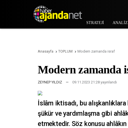
STRATEJİ
ANALİZ
Anasayfa
TOPLUM
Modern zamanda israf


Modern zamanda i
ZEYNEP YILDIZ
—
09.11.2023 21:28 yayınlandı
İslâm iktisadı, bu alışkanlıklara
şükür ve yardımlaşma gibi ahlâk
etmektedir. Söz konusu ahlâkın 