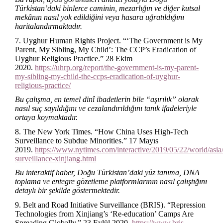
Türkistan’daki binlerce caminin, mezarlığın ve diğer kutsal
mekânın nasıl yok edildiğini veya hasara uğratıldığını
haritalandırmaktadır.
7. Uyghur Human Rights Project. “‘The Government is My
Parent, My Sibling, My Child’: The CCP’s Eradication of
Uyghur Religious Practice.” 28 Ekim
2020.
https://uhrp.org/report/the-government-is-my-parent-
my-sibling-my-child-the-ccps-eradication-of-uyghur-
religious-practice/
Bu çalışma, en temel dinî ibadetlerin bile “aşırılık” olarak
nasıl suç sayıldığını ve cezalandırıldığını tanık ifadeleriyle
ortaya koymaktadır.
8. The New York Times. “How China Uses High-Tech
Surveillance to Subdue Minorities.” 17 Mayıs
2019.
https://www.nytimes.com/interactive/2019/05/22/world/asia
surveillance-xinjiang.html
Bu interaktif haber, Doğu Türkistan’daki yüz tanıma, DNA
toplama ve entegre gözetleme platformlarının nasıl çalıştığını
detaylı bir şekilde göstermektedir.
9. Belt and Road Initiative Surveillance (BRIS). “Repression
Technologies from Xinjiang’s ‘Re-education’ Camps Are
Spreading Globally.” 23 Eylül 2020.
https://www.bris-