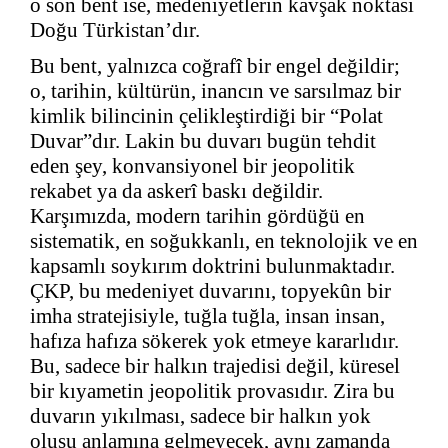
o son bent ise, medeniyetlerin kavşak noktası
Doğu Türkistan’dır.
Bu bent, yalnızca coğrafî bir engel değildir;
o, tarihin, kültürün, inancın ve sarsılmaz bir
kimlik bilincinin çelikleştirdiği bir “Polat
Duvar”dır. Lakin bu duvarı bugün tehdit
eden şey, konvansiyonel bir jeopolitik
rekabet ya da askerî baskı değildir.
Karşımızda, modern tarihin gördüğü en
sistematik, en soğukkanlı, en teknolojik ve en
kapsamlı soykırım doktrini bulunmaktadır.
ÇKP, bu medeniyet duvarını, topyekûn bir
imha stratejisiyle, tuğla tuğla, insan insan,
hafıza hafıza sökerek yok etmeye kararlıdır.
Bu, sadece bir halkın trajedisi değil, küresel
bir kıyametin jeopolitik provasıdır. Zira bu
duvarın yıkılması, sadece bir halkın yok
oluşu anlamına gelmeyecek, aynı zamanda