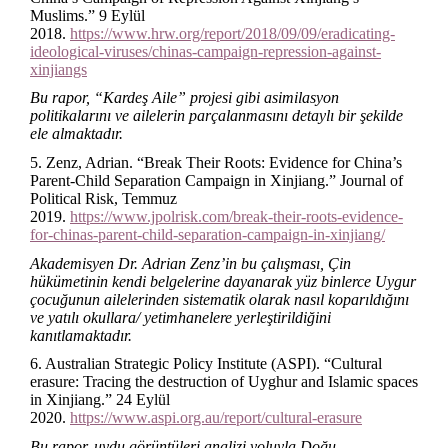
Muslims.” 9 Eylül
2018.
https://www.hrw.org/report/2018/09/09/eradicating-
ideological-viruses/chinas-campaign-repression-against-
xinjiangs
Bu rapor, “Kardeş Aile” projesi gibi asimilasyon
politikalarını ve ailelerin parçalanmasını detaylı bir şekilde
ele almaktadır.
5. Zenz, Adrian. “Break Their Roots: Evidence for China’s
Parent-Child Separation Campaign in Xinjiang.” Journal of
Political Risk, Temmuz
2019.
https://www.jpolrisk.com/break-their-roots-evidence-
for-chinas-parent-child-separation-campaign-in-xinjiang/
Akademisyen Dr. Adrian Zenz’in bu çalışması, Çin
hükümetinin kendi belgelerine dayanarak yüz binlerce Uygur
çocuğunun ailelerinden sistematik olarak nasıl koparıldığını
ve yatılı okullara/ yetimhanelere yerleştirildiğini
kanıtlamaktadır.
6. Australian Strategic Policy Institute (ASPI). “Cultural
erasure: Tracing the destruction of Uyghur and Islamic spaces
in Xinjiang.” 24 Eylül
2020.
https://www.aspi.org.au/report/cultural-erasure
Bu rapor, uydu görüntüleri analizi yoluyla Doğu