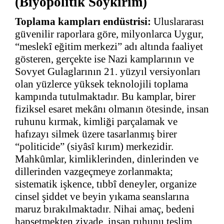
(Biyopolitik Soykırım)
Toplama kampları endüstrisi:
Uluslararası
güvenilir raporlara göre, milyonlarca Uygur,
“meslekî eğitim merkezi” adı altında faaliyet
gösteren, gerçekte ise Nazi kamplarının ve
Sovyet Gulaglarının 21. yüzyıl versiyonları
olan yüzlerce yüksek teknolojili toplama
kampında tutulmaktadır. Bu kamplar, birer
fiziksel esaret mekânı olmanın ötesinde, insan
ruhunu kırmak, kimliği parçalamak ve
hafızayı silmek üzere tasarlanmış birer
“politicide” (siyâsî kırım) merkezidir.
Mahkûmlar, kimliklerinden, dinlerinden ve
dillerinden vazgeçmeye zorlanmakta;
sistematik işkence, tıbbî deneyler, organize
cinsel şiddet ve beyin yıkama seanslarına
maruz bırakılmaktadır. Nihai amaç, bedeni
hapsetmekten ziyade, insan ruhunu teslim