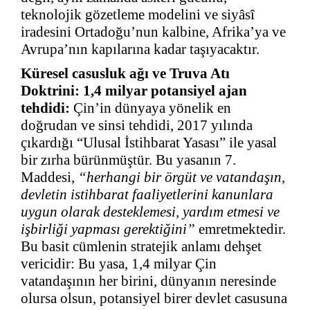
teknolojik gözetleme modelini ve siyâsî
iradesini Ortadoğu’nun kalbine, Afrika’ya ve
Avrupa’nın kapılarına kadar taşıyacaktır.
Küresel casusluk ağı ve Truva Atı
Doktrini: 1,4 milyar potansiyel ajan
tehdidi:
Çin’in dünyaya yönelik en
doğrudan ve sinsi tehdidi, 2017 yılında
çıkardığı “Ulusal İstihbarat Yasası” ile yasal
bir zırha bürünmüştür. Bu yasanın 7.
Maddesi,
“herhangi bir örgüt ve vatandaşın,
devletin istihbarat faaliyetlerini kanunlara
uygun olarak desteklemesi, yardım etmesi ve
işbirliği yapması gerektiğini”
emretmektedir.
Bu basit cümlenin stratejik anlamı dehşet
vericidir: Bu yasa, 1,4 milyar Çin
vatandaşının her birini, dünyanın neresinde
olursa olsun, potansiyel birer devlet casusuna