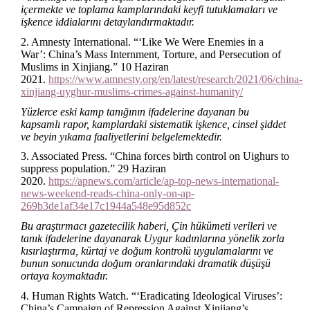
içermekte ve toplama kamplarındaki keyfi tutuklamaları ve
işkence iddialarını detaylandırmaktadır.
2. Amnesty International. “‘Like We Were Enemies in a
War’: China’s Mass Internment, Torture, and Persecution of
Muslims in Xinjiang.” 10 Haziran
2021.
https://www.amnesty.org/en/latest/research/2021/06/china-
xinjiang-uyghur-muslims-crimes-against-humanity/
Yüzlerce eski kamp tanığının ifadelerine dayanan bu
kapsamlı rapor, kamplardaki sistematik işkence, cinsel şiddet
ve beyin yıkama faaliyetlerini belgelemektedir.
3. Associated Press. “China forces birth control on Uighurs to
suppress population.” 29 Haziran
2020.
https://apnews.com/article/ap-top-news-international-
news-weekend-reads-china-only-on-ap-
269b3de1af34e17c1944a548e95d852c
Bu araştırmacı gazetecilik haberi, Çin hükümeti verileri ve
tanık ifadelerine dayanarak Uygur kadınlarına yönelik zorla
kısırlaştırma, kürtaj ve doğum kontrolü uygulamalarını ve
bunun sonucunda doğum oranlarındaki dramatik düşüşü
ortaya koymaktadır.
4. Human Rights Watch. “‘Eradicating Ideological Viruses’:
China’s Campaign of Repression Against Xinjiang’s