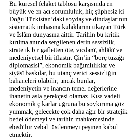
Bu küresel felaket tablosu karşısında en
büyük ve en acı sorumluluk, hiç şüphesiz ki
Doğu Türkistan’daki soydaş ve dindaşlarının
sistematik imhasına kulaklarını tıkayan Türk
ve İslâm dünyasına aittir. Tarihin bu kritik
kırılma anında sergilenen derin sessizlik,
stratejik bir gafletten öte, vicdanî, ahlâkî ve
medeniyetsel bir iflastır. Çin’in “borç tuzağı
diplomasisi”, ekonomik bağımlılıklar ve
siyâsî baskılar, bu utanç verici sessizliğin
bahaneleri olabilir; ancak bunlar,
medeniyetin ve inancın temel değerlerine
ihanetin asla gerekçesi olamaz. Kısa vadeli
ekonomik çıkarlar uğruna bu soykırıma göz
yummak, gelecekte çok daha ağır bir stratejik
bedel ödemeyi ve tarihin mahkemesinde
ebedî bir vebali üstlenmeyi peşinen kabul
etmektir.