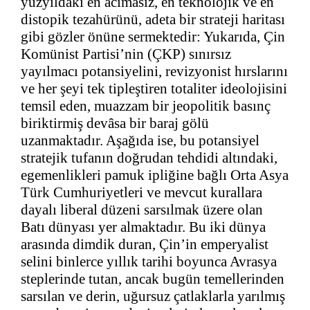
yüzyıldaki en acımasız, en teknolojik ve en
distopik tezahürünü, adeta bir strateji haritası
gibi gözler önüne sermektedir: Yukarıda, Çin
Komünist Partisi’nin (ÇKP) sınırsız
yayılmacı potansiyelini, revizyonist hırslarını
ve her şeyi tek tipleştiren totaliter ideolojisini
temsil eden, muazzam bir jeopolitik basınç
biriktirmiş devâsa bir baraj gölü
uzanmaktadır. Aşağıda ise, bu potansiyel
stratejik tufanın doğrudan tehdidi altındaki,
egemenlikleri pamuk ipliğine bağlı Orta Asya
Türk Cumhuriyetleri ve mevcut kurallara
dayalı liberal düzeni sarsılmak üzere olan
Batı dünyası yer almaktadır. Bu iki dünya
arasında dimdik duran, Çin’in emperyalist
selini binlerce yıllık tarihi boyunca Avrasya
steplerinde tutan, ancak bugün temellerinden
sarsılan ve derin, uğursuz çatlaklarla yarılmış