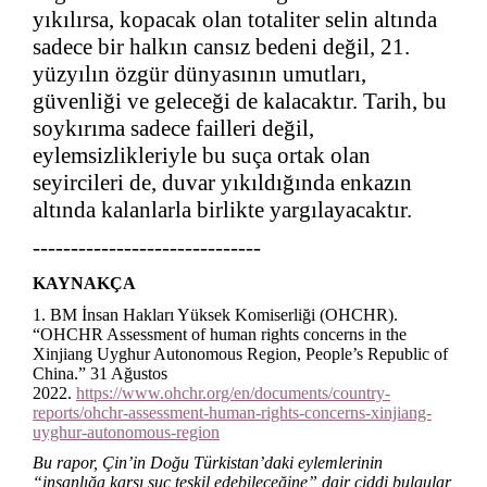
yıkılırsa, kopacak olan totaliter selin altında
sadece bir halkın cansız bedeni değil, 21.
yüzyılın özgür dünyasının umutları,
güvenliği ve geleceği de kalacaktır. Tarih, bu
soykırıma sadece failleri değil,
eylemsizlikleriyle bu suça ortak olan
seyircileri de, duvar yıkıldığında enkazın
altında kalanlarla birlikte yargılayacaktır.
------------------------------
KAYNAKÇA
1. BM İnsan Hakları Yüksek Komiserliği (OHCHR).
“OHCHR Assessment of human rights concerns in the
Xinjiang Uyghur Autonomous Region, People’s Republic of
China.” 31 Ağustos
2022.
https://www.ohchr.org/en/documents/country-
reports/ohchr-assessment-human-rights-concerns-xinjiang-
uyghur-autonomous-region
Bu rapor, Çin’in Doğu Türkistan’daki eylemlerinin
“insanlığa karşı suç teşkil edebileceğine” dair ciddi bulgular