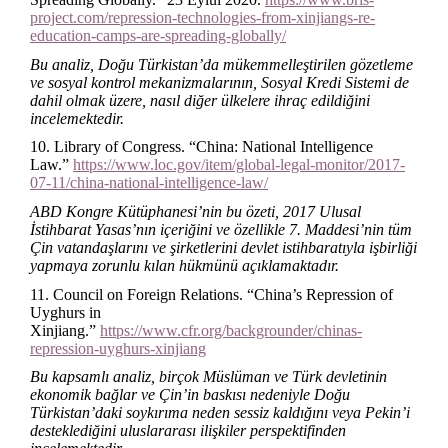
project.com/repression-technologies-from-xinjiangs-re-
education-camps-are-spreading-globally/
Bu analiz, Doğu Türkistan’da mükemmelleştirilen gözetleme
ve sosyal kontrol mekanizmalarının, Sosyal Kredi Sistemi de
dahil olmak üzere, nasıl diğer ülkelere ihraç edildiğini
incelemektedir.
10. Library of Congress. “China: National Intelligence
Law.”
https://www.loc.gov/item/global-legal-monitor/2017-
07-11/china-national-intelligence-law/
ABD Kongre Kütüphanesi’nin bu özeti, 2017 Ulusal
İstihbarat Yasas’nın içeriğini ve özellikle 7. Maddesi’nin tüm
Çin vatandaşlarını ve şirketlerini devlet istihbaratıyla işbirliği
yapmaya zorunlu kılan hükmünü açıklamaktadır.
11. Council on Foreign Relations. “China’s Repression of
Uyghurs in
Xinjiang.”
https://www.cfr.org/backgrounder/chinas-
repression-uyghurs-xinjiang
Bu kapsamlı analiz, birçok Müslüman ve Türk devletinin
ekonomik bağlar ve Çin’in baskısı nedeniyle Doğu
Türkistan’daki soykırıma neden sessiz kaldığını veya Pekin’i
desteklediğini uluslararası ilişkiler perspektifinden