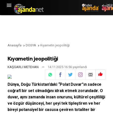

Anasayfa
DOSYA
Kıyametin jeopolitiği


Kıyametin jeopolitiği
KAŞGARLI METEHAN
—
14.11.2025 16:56 yayınlandı

Dünya, Doğu Türkistan’daki “Polat Duvar”ın sadece
coğrafî bir set olmadığını idrak etmek zorundadır. O
duvar, aynı zamanda insan onurunu, kültürel çeşitliliği
ve özgür düşünceyi, her şeyi tek tipleştiren ve her
bireyi potansiyel bir casusa çeviren totaliter bir