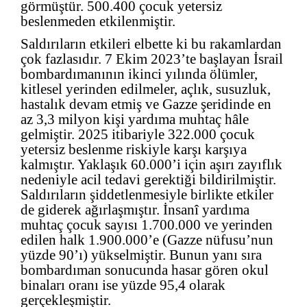
görmüştür. 500.400 çocuk yetersiz
beslenmeden etkilenmiştir.
Saldırıların etkileri elbette ki bu rakamlardan
çok fazlasıdır. 7 Ekim 2023’te başlayan İsrail
bombardımanının ikinci yılında ölümler,
kitlesel yerinden edilmeler, açlık, susuzluk,
hastalık devam etmiş ve Gazze şeridinde en
az 3,3 milyon kişi yardıma muhtaç hâle
gelmiştir. 2025 itibariyle 322.000 çocuk
yetersiz beslenme riskiyle karşı karşıya
kalmıştır. Yaklaşık 60.000’i için aşırı zayıflık
nedeniyle acil tedavi gerektiği bildirilmiştir.
Saldırıların şiddetlenmesiyle birlikte etkiler
de giderek ağırlaşmıştır. İnsanî yardıma
muhtaç çocuk sayısı 1.700.000 ve yerinden
edilen halk 1.900.000’e (Gazze nüfusu’nun
yüzde 90’ı) yükselmiştir. Bunun yanı sıra
bombardıman sonucunda hasar gören okul
binaları oranı ise yüzde 95,4 olarak
gerçekleşmiştir.