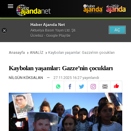

Haber Ajanda Net
AÇ
Aktuelya Basın Yayın Ltd. Şti.
Ücretsiz - Google Play'de
Anasayfa
ANALİZ
Kaybolan yaşamlar: Gazze’nin çocukları


Kaybolan yaşamlar: Gazze’nin çocukları
NİLGÜN KÖKSALAN
—
27.11.2025 16:27 yayınlandı
