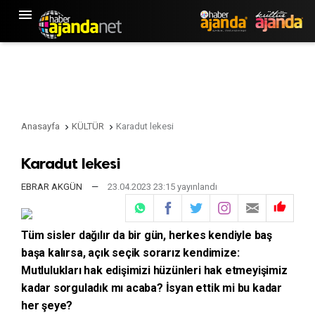

Anasayfa
KÜLTÜR
Karadut lekesi


Karadut lekesi
EBRAR AKGÜN
—
23.04.2023 23:15 yayınlandı

Tüm sisler dağılır da bir gün, herkes kendiyle baş
başa kalırsa, açık seçik sorarız kendimize:
Mutlulukları hak edişimizi hüzünleri hak etmeyişimiz
kadar sorguladık mı acaba? İsyan ettik mi bu kadar
her şeye?