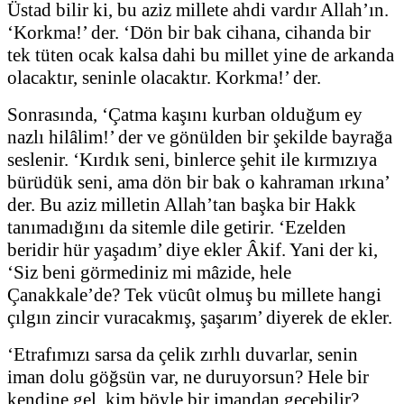
Üstad bilir ki, bu aziz millete ahdi vardır Allah’ın.
‘Korkma!’ der. ‘Dön bir bak cihana, cihanda bir
tek tüten ocak kalsa dahi bu millet yine de arkanda
olacaktır, seninle olacaktır. Korkma!’ der.
Sonrasında, ‘Çatma kaşını kurban olduğum ey
nazlı hilâlim!’ der ve gönülden bir şekilde bayrağa
seslenir. ‘Kırdık seni, binlerce şehit ile kırmızıya
bürüdük seni, ama dön bir bak o kahraman ırkına’
der. Bu aziz milletin Allah’tan başka bir Hakk
tanımadığını da sitemle dile getirir. ‘Ezelden
beridir hür yaşadım’ diye ekler Âkif. Yani der ki,
‘Siz beni görmediniz mi mâzide, hele
Çanakkale’de? Tek vücût olmuş bu millete hangi
çılgın zincir vuracakmış, şaşarım’ diyerek de ekler.
‘Etrafımızı sarsa da çelik zırhlı duvarlar, senin
iman dolu göğsün var, ne duruyorsun? Hele bir
kendine gel, kim böyle bir imandan geçebilir?