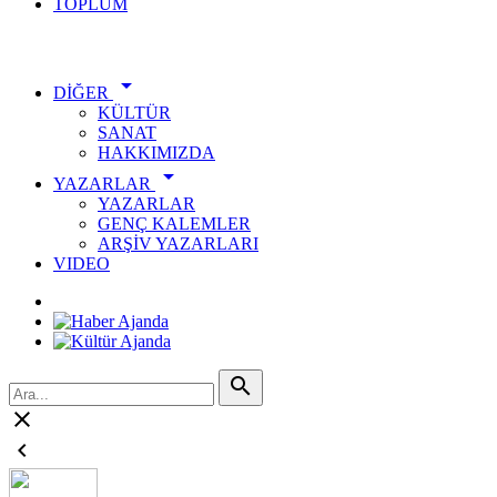
TOPLUM
ÖNE ÇIKANLAR

DİĞER
KÜLTÜR
SANAT
HAKKIMIZDA

YAZARLAR
YAZARLAR
GENÇ KALEMLER
ARŞİV YAZARLARI
VIDEO


