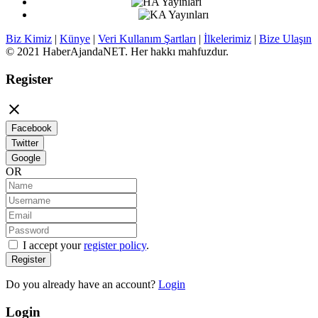
Biz Kimiz
|
Künye
|
Veri Kullanım Şartları
|
İlkelerimiz
|
Bize Ulaşın
© 2021 HaberAjandaNET. Her hakkı mahfuzdur.
Register

Facebook
Twitter
Google
OR
I accept your
register policy
.
Register
Do you already have an account?
Login
Login