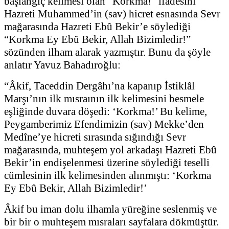
başlangıç kelimesi olan “Korkma!” ifadesini
Hazreti Muhammed’in (sav) hicret esnasında Sevr
mağarasında Hazreti Ebû Bekir’e söylediği
“Korkma Ey Ebû Bekir, Allah Bizimledir!”
sözünden ilham alarak yazmıştır. Bunu da şöyle
anlatır Yavuz Bahadıroğlu:
“Âkif, Taceddin Dergâhı’na kapanıp İstiklâl
Marşı’nın ilk mısraının ilk kelimesini besmele
eşliğinde duvara döşedi: ‘Korkma!’ Bu kelime,
Peygamberimiz Efendimizin (sav) Mekke’den
Medîne’ye hicreti sırasında sığındığı Sevr
mağarasında, muhteşem yol arkadaşı Hazreti Ebû
Bekir’in endişelenmesi üzerine söylediği teselli
cümlesinin ilk kelimesinden alınmıştı: ‘Korkma
Ey Ebû Bekir, Allah Bizimledir!’
Âkif bu iman dolu ilhamla yüreğine seslenmiş ve
bir bir o muhteşem mısraları sayfalara dökmüştür.