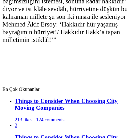
bağımsızlığını istemesi, sonuna kadar hakkıdır’
diyor ve istiklâle sevdâlı, hürriyetine düşkün bu
kahraman millete şu son iki mısra ile sesleniyor
Mehmed Âkif Ersoy: ‘Hakkıdır hür yaşamış
bayrağımın hürriyet!/ Hakkıdır Hakk’a tapan
milletimin istiklâl!’”
En Çok Okunanlar
Things to Consider When Choosing City
Moving Companies
213 likes . 124 comments
2
Things to Consider When Choosing City