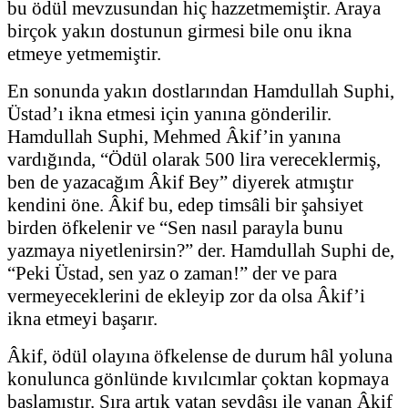
bu ödül mevzusundan hiç hazzetmemiştir. Araya
birçok yakın dostunun girmesi bile onu ikna
etmeye yetmemiştir.
En sonunda yakın dostlarından Hamdullah Suphi,
Üstad’ı ikna etmesi için yanına gönderilir.
Hamdullah Suphi, Mehmed Âkif’in yanına
vardığında, “Ödül olarak 500 lira vereceklermiş,
ben de yazacağım Âkif Bey” diyerek atmıştır
kendini öne. Âkif bu, edep timsâli bir şahsiyet
birden öfkelenir ve “Sen nasıl parayla bunu
yazmaya niyetlenirsin?” der. Hamdullah Suphi de,
“Peki Üstad, sen yaz o zaman!” der ve para
vermeyeceklerini de ekleyip zor da olsa Âkif’i
ikna etmeyi başarır.
Âkif, ödül olayına öfkelense de durum hâl yoluna
konulunca gönlünde kıvılcımlar çoktan kopmaya
başlamıştır. Sıra artık vatan sevdâsı ile yanan Âkif