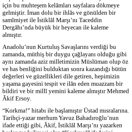
için bu muhteşem kelâmları sayfalara dökmeye
gelmiştir. İman dolu bir ihlâs ve gönülden bir
samîmiyet ile İstiklâl Marşı’nı Taceddin
Dergâhı’nda büyük bir heyecan ile kaleme
almıştır.
Anadolu’nun Kurtuluş Savaşlarını verdiği bu
zamanda, müthiş bir duygu çağlayanı olduğu gibi
aynı zamanda aziz milletimizin Müslüman olup öz
ve has benliğini bulduktan sonra kazandığı bütün
değerleri ve güzellikleri dile getiren, hepimizin
yaşama gayesini tespit ve ilân eden muazzam bir
bildiri ve bir millî yemini kaleme almıştır Mehmed
Âkif Ersoy.
“Korkma!” hitabı ile başlamıştır Üstad mısralarına.
Tarihçi-yazar merhum Yavuz Bahadıroğlu’nun
ifade ettiği gibi, Âkif, İstiklâl Marşı’nı yazarken