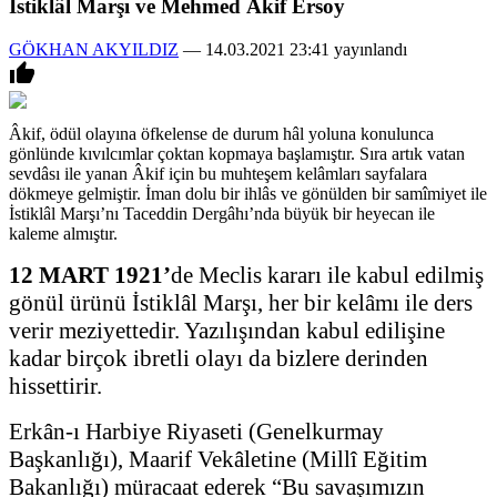
İstiklâl Marşı ve Mehmed Âkif Ersoy
GÖKHAN AKYILDIZ
—
14.03.2021 23:41 yayınlandı

Âkif, ödül olayına öfkelense de durum hâl yoluna konulunca
gönlünde kıvılcımlar çoktan kopmaya başlamıştır. Sıra artık vatan
sevdâsı ile yanan Âkif için bu muhteşem kelâmları sayfalara
dökmeye gelmiştir. İman dolu bir ihlâs ve gönülden bir samîmiyet ile
İstiklâl Marşı’nı Taceddin Dergâhı’nda büyük bir heyecan ile
kaleme almıştır.
12 MART 1921’
de Meclis kararı ile kabul edilmiş
gönül ürünü İstiklâl Marşı, her bir kelâmı ile ders
verir meziyettedir. Yazılışından kabul edilişine
kadar birçok ibretli olayı da bizlere derinden
hissettirir.
Erkân-ı Harbiye Riyaseti (Genelkurmay
Başkanlığı), Maarif Vekâletine (Millî Eğitim
Bakanlığı) müracaat ederek “Bu savaşımızın