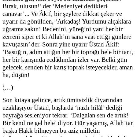
Bırak, ulusun!’ der ‘Medeniyet dedikleri
canavar’... Ve Âkif, bir şeylere dikkat çeker ve
uyarır da gönülden, ‘Arkadaş! Yurdumu alçaklara
uğratma sakın! Bedenini, yüreğini yani her bir
zerreni siper et ki Allah’ın sana vaat ettiği günlere
kavuşasın’ der. Sonra yine uyarır Üstad Âkif:
‘Bastığın, adım attığın her bir toprağı hele bir tanı,
her bir karışında ecdâdından izler var. Belki gün
gelecek, senden bir karış toprak isteyecekler, aman
ha, düşün!
(…)
Son kıtaya gelince, artık ümitsizlik diyarından
uzaklaşıyor Üstad, başlarda ‘nazlı hilâl’ dediği
bayrağa sesleniyor tekrar. ‘Dalgalan sen de artık!
Bir kendine gel hele’ diyor. Hür yaşamış, Allah’tan
başka Hakk bilmeyen bu aziz milletin