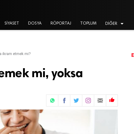

SİYASET
DOSYA
RÖPORTAJ
TOPLUM
DİĞER
a ikram etmek mi?
emek mi, yoksa
