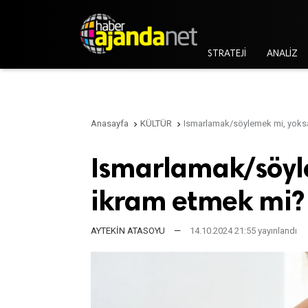
STRATEJİ
ANALİZ
Anasayfa
KÜLTÜR
Ismarlamak/söylemek mi, yoks


Ismarlamak/söyl
ikram etmek mi?
AYTEKİN ATASOYU
—
14.10.2024 21:55 yayınlandı