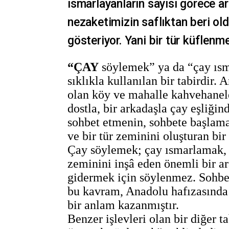
ısmarlayanların sayısı görece a
nezaketimizin saflıktan beri old
gösteriyor. Yani bir tür küflenme
“ÇAY
söylemek” ya da “çay ısm
sıklıkla kullanılan bir tabirdir.
olan köy ve mahalle kahvehanel
dostla, bir arkadaşla çay eşliği
sohbet etmenin, sohbete başlaman
ve bir tür zeminini oluşturan bir 
Çay söylemek; çay ısmarlamak, 
zeminini inşâ eden önemli bir ara
gidermek için söylenmez. Sohbet
bu kavram, Anadolu hafızasında 
bir anlam kazanmıştır.
Benzer işlevleri olan bir diğer