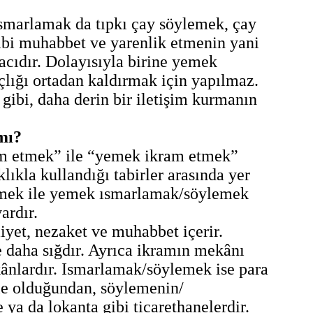
marlamak da tıpkı çay söylemek, çay
ibi muhabbet ve yarenlik etmenin yani
acıdır. Dolayısıyla birine yemek
lığı ortadan kaldırmak için yapılmaz.
gibi, daha derin bir iletişim kurmanın
mı?
ram etmek” ile “yemek ikram etmek”
klıkla kullandığı tabirler arasında yer
emek ile yemek ısmarlamak/söylemek
ardır.
iyet, nezaket ve muhabbet içerir.
 daha sığdır. Ayrıca ikramın mekânı
kânlardır. Ismarlamak/söylemek ise para
 ile olduğundan, söylemenin/
a da lokanta gibi ticarethanelerdir.