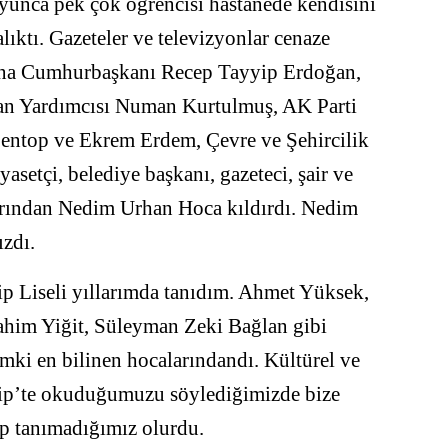
oyunca pek çok öğrencisi hastanede kendisini
alıktı. Gazeteler ve televizyonlar cenaze
zına Cumhurbaşkanı Recep Tayyip Erdoğan,
n Yardımcısı Numan Kurtulmuş, AK Parti
entop ve Ekrem Erdem, Çevre ve Şehircilik
yasetçi, belediye başkanı, gazeteci, şair ve
larından Nedim Urhan Hoca kıldırdı. Nedim
zdı.
p Liseli yıllarımda tanıdım. Ahmet Yüksek,
brahim Yiğit, Süleyman Zeki Bağlan gibi
emki en bilinen hocalarındandı. Kültürel ve
tip’te okuduğumuzu söylediğimizde bize
yıp tanımadığımız olurdu.