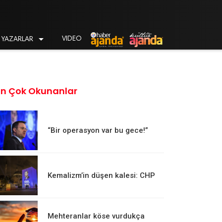

VIDEO
YAZARLAR
En Çok Okunanlar
“Bir operasyon var bu gece!”
Kemalizm’in düşen kalesi: CHP
Mehteranlar köse vurdukça