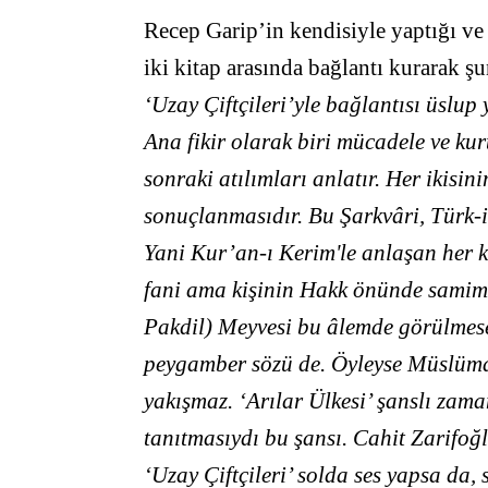
Recep Garip’in kendisiyle yaptığı ve
iki kitap arasında bağlantı kurarak ş
‘Uzay Çiftçileri’yle bağlantısı üslup 
Ana fikir olarak biri mücadele ve ku
sonraki atılımları anlatır. Her ikisin
sonuçlanmasıdır. Bu Şarkvâri, Türk-iş s
Yani Kur’an-ı Kerim'le anlaşan her k
fani ama kişinin Hakk önünde samimi 
Pakdil) Meyvesi bu âlemde görülmese 
peygamber sözü de. Öyleyse Müslüman
yakışmaz. ‘Arılar Ülkesi’ şanslı zaman
tanıtmasıydı bu şansı. Cahit Zarifoğ
‘Uzay Çiftçileri’ solda ses yapsa da