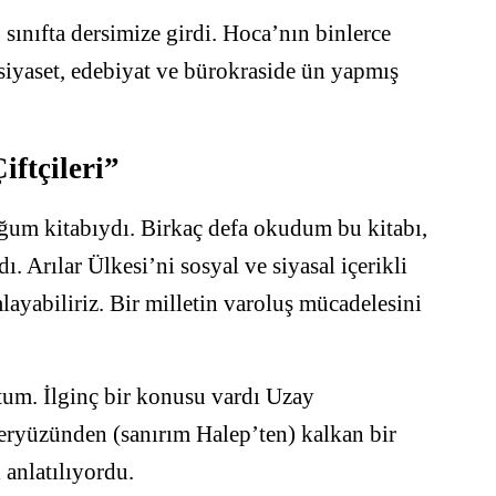
sınıfta dersimize girdi. Hoca’nın binlerce
 siyaset, edebiyat ve bürokraside ün yapmış
iftçileri”
uğum kitabıydı. Birkaç defa okudum bu kitabı,
. Arılar Ülkesi’ni sosyal ve siyasal içerikli
ayabiliriz. Bir milletin varoluş mücadelesini
tum. İlginç bir konusu vardı Uzay
yeryüzünden (sanırım Halep’ten) kalkan bir
 anlatılıyordu.