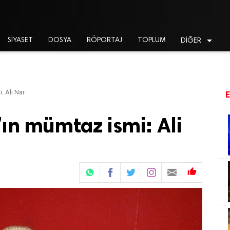

SİYASET
DOSYA
RÖPORTAJ
TOPLUM
DİĞER
: Ali Nar
”ın mümtaz ismi: Ali
