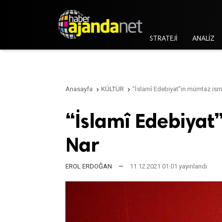
STRATEJİ
ANALİZ
Anasayfa
KÜLTÜR
“İslamî Edebiyat”ın mümtaz ismi


“İslamî Edebiyat
Nar
EROL ERDOĞAN
—
11.12.2021 01:01 yayınlandı