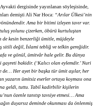
 Ayvakti dergisinde yayınlanan söyleşisinde,
unları demişti Ali Nar Hoca:
“Arılar Ülkesi’nin
yönündendir. Ama bir bitimi izleyen tavır var.
rtuluş yolunu çizerken, öbürü kurtuluştan
in de kesin benzerliği ümitle, müjdeyle
itili değil, İslami tebliğ ve telkin gereğidir.
afa ve gönül, ümitvâr hale gelir. Bu dünya
gayreti bakidir. (‘Kalıcı olan eylemdir.’ Nuri
de… Her ayet bir başka tür ümit aşılar, her
 yazarın ümitsiz eserler ortaya koyması ona
a geldi, tuttu. Tabiî kadirbilir kişilerin
lu’nun özenle tanıtıp tavsiye etmesi… Ama
, sağın duyarsız deminde okunması da önlenmiş