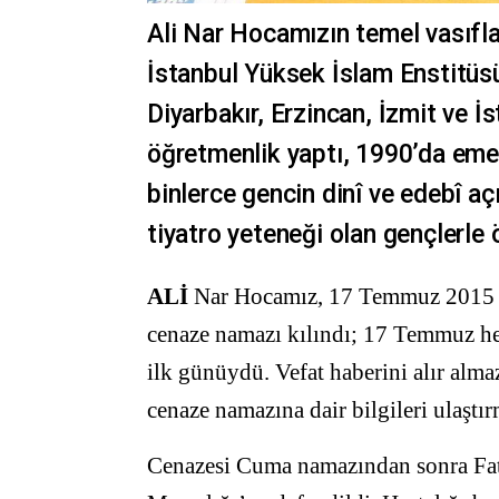
Ali Nar Hocamızın temel vasıflar
İstanbul Yüksek İslam Enstitü
Diyarbakır, Erzincan, İzmit ve İ
öğretmenlik yaptı, 1990’da emek
binlerce gencin dinî ve edebî açı
tiyatro yeteneği olan gençlerle öz
ALİ
Nar Hocamız, 17 Temmuz 2015 ta
cenaze namazı kılındı; 17 Temmuz 
ilk günüydü. Vefat haberini alır alm
cenaze namazına dair bilgileri ulaştı
Cenazesi Cuma namazından sonra Fat