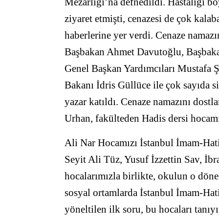
Mezarlığı’na defnedildi. Hastalığı b
ziyaret etmişti, cenazesi de çok kalab
haberlerine yer verdi. Cenaze nama
Başbakan Ahmet Davutoğlu, Başbaka
Genel Başkan Yardımcıları Mustafa Ş
Bakanı İdris Güllüce ile çok sayıda si
yazar katıldı. Cenaze namazını dost
Urhan, fakülteden Hadis dersi hocamı
Ali Nar Hocamızı İstanbul İmam-Hati
Seyit Ali Tüz, Yusuf İzzettin Sav, İ
hocalarımızla birlikte, okulun o dön
sosyal ortamlarda İstanbul İmam-Ha
yöneltilen ilk soru, bu hocaları tanı