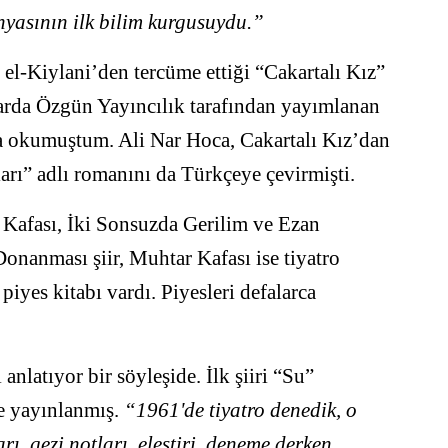
nyasının ilk bilim kurgusuydu.”
el-Kiylani’den tercüme ettiği “Cakartalı Kız”
llarda Özgün Yayıncılık tarafından yayımlanan
da okumuştum. Ali Nar Hoca, Cakartalı Kız’dan
rı” adlı romanını da Türkçeye çevirmişti.
 Kafası, İki Sonsuzda Gerilim ve Ezan
anması şiir, Muhtar Kafası ise tiyatro
piyes kitabı vardı. Piyesleri defalarca
anlatıyor bir söyleşide. İlk şiiri “Su”
te yayınlanmış.
“1961'de tiyatro denedik, o
ı, gezi notları, eleştiri, deneme derken