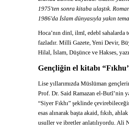
1975'ten sonra kitaba ulaştık. Roman ç
1986'da İslam dünyasıyla yakın tema
Hoca’nın dinî, ilmî, edebî sahalarda te
fazladır. Milli Gazete, Yeni Devir, 
Hilal, İslam, Düşünce ve Hakses, yazı
Gençliğin el kitabı “Fıkhu
Lise yıllarımızda Müslüman gençlerin
Prof. Dr. Said Ramazan el-Butî’nin ya
“Siyer Fıkhı” şeklinde çevirebileceğ
esas alınarak başta akaid, fıkıh, ahla
usuller ve ibretler anlatılıyordu. Ali