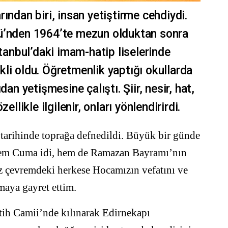
ından biri, insan yetiştirme cehdiydi.
sü’nden 1964’te mezun olduktan sonra
stanbul’daki imam-hatip liselerinde
li oldu. Öğretmenlik yaptığı okullarda
dan yetişmesine çalıştı. Şiir, nesir, hat,
ellikle ilgilenir, onları yönlendirirdi.
rihinde toprağa defnedildi. Büyük bir günde
hem Cuma idi, hem de Ramazan Bayramı’nın
az çevremdeki herkese Hocamızın vefatını ve
rmaya gayret ettim.
ih Camii’nde kılınarak Edirnekapı