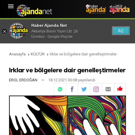

Haber Ajanda Net
AÇ
Aktuelya Basın Yayın Ltd. Şti.
Ücretsiz - Google Play'de
Anasayfa
KÜLTÜR
Irklar ve bölgelere dair genelleştirmeler


Irklar ve bölgelere dair genelleştirmeler
EROL ERDOĞAN
—
18.12.2021 00:08 yayınlandı
