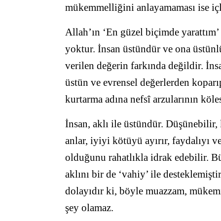
mükemmelliğini anlayamaması ise içle
Allah’ın ‘En güzel biçimde yarattım’ 
yoktur. İnsan üstündür ve ona üstünlü
verilen değerin farkında değildir. İ
üstün ve evrensel değerlerden kopar
kurtarma adına nefsî arzularının köles
İnsan, aklı ile üstündür. Düşünebilir, 
anlar, iyiyi kötüyü ayırır, faydalıyı v
olduğunu rahatlıkla idrak edebilir. B
aklını bir de ‘vahiy’ ile desteklemişt
dolayıdır ki, böyle muazzam, mükemme
şey olamaz.