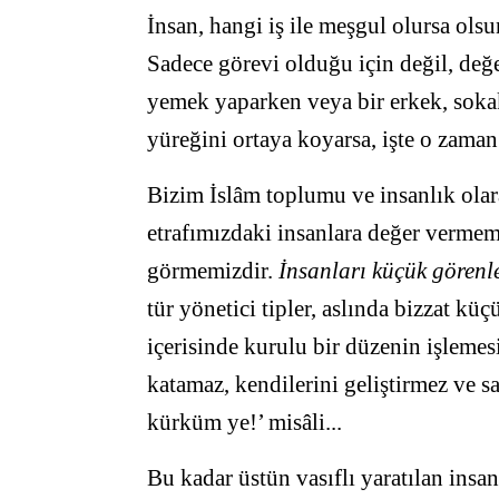
İnsan, hangi iş ile meşgul olursa olsu
Sadece görevi olduğu için değil, değe
yemek yaparken veya bir erkek, soka
yüreğini ortaya koyarsa, işte o zaman 
Bizim İslâm toplumu ve insanlık ol
etrafımızdaki insanlara değer verme
görmemizdir.
İnsanları küçük görenl
tür yönetici tipler, aslında bizzat küç
içerisinde kurulu bir düzenin işlemesi
katamaz, kendilerini geliştirmez ve s
kürküm ye!’ misâli...
Bu kadar üstün vasıflı yaratılan insa