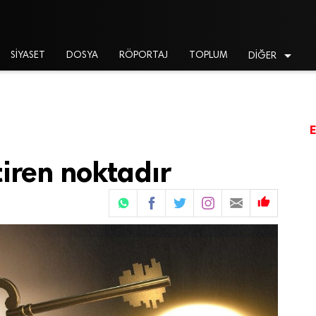

SİYASET
DOSYA
RÖPORTAJ
TOPLUM
DİĞER
tiren noktadır
