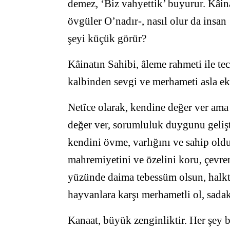
demez, ‘Biz vahyettik’ buyurur. Kâin
övgüler O’nadır-, nasıl olur da insa
şeyi küçük görür?
Kâinatın Sahibi, âleme rahmeti ile te
kalbinden sevgi ve merhameti asla ek
Netîce olarak, kendine değer ver ama k
değer ver, sorumluluk duygunu gelişt
kendini övme, varlığını ve sahip oldu
mahremiyetini ve özelini koru, çevrene
yüzünde daima tebessüm olsun, halkta
hayvanlara karşı merhametli ol, sada
Kanaat, büyük zenginliktir. Her şey