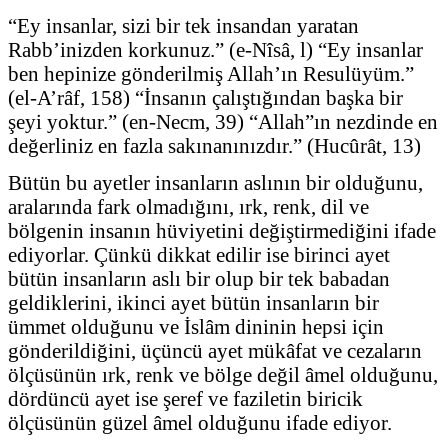
“Ey insanlar, sizi bir tek insandan yaratan
Rabb’inizden korkunuz.” (e-Nîsâ, l) “Ey insanlar
ben hepinize gönderilmiş Allah’ın Resulüyüm.”
(el-A’râf, 158) “İnsanın çalıştığından başka bir
şeyi yoktur.” (en-Necm, 39) “Allah”ın nezdinde en
değerliniz en fazla sakınanınızdır.” (Hucûrât, 13)
Bütün bu ayetler insanların aslının bir olduğunu,
aralarında fark olmadığını, ırk, renk, dil ve
bölgenin insanın hüviyetini değiştirmediğini ifade
ediyorlar. Çünkü dikkat edilir ise birinci ayet
bütün insanların aslı bir olup bir tek babadan
geldiklerini, ikinci ayet bütün insanların bir
ümmet olduğunu ve İslâm dininin hepsi için
gönderildiğini, üçüncü ayet mükâfat ve cezaların
ölçüsünün ırk, renk ve bölge değil âmel olduğunu,
dördüncü ayet ise şeref ve faziletin biricik
ölçüsünün güzel âmel olduğunu ifade ediyor.