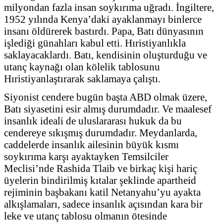
milyondan fazla insan soykırıma uğradı. İngiltere,
1952 yılında Kenya’daki ayaklanmayı binlerce
insanı öldürerek bastırdı. Papa, Batı dünyasının
işlediği günahları kabul etti. Hıristiyanlıkla
saklayacaklardı. Batı, kendisinin oluşturduğu ve
utanç kaynağı olan kölelik tablosunu
Hıristiyanlaştırarak saklamaya çalıştı.
Siyonist cendere bugün başta ABD olmak üzere,
Batı siyasetini esir almış durumdadır. Ve maalesef
insanlık ideali de uluslararası hukuk da bu
cendereye sıkışmış durumdadır. Meydanlarda,
caddelerde insanlık ailesinin büyük kısmı
soykırıma karşı ayaktayken Temsilciler
Meclisi’nde Rashida Tlaib ve birkaç kişi hariç
üyelerin bindirilmiş kıtalar şeklinde apartheid
rejiminin başbakanı katil Netanyahu’yu ayakta
alkışlamaları, sadece insanlık açısından kara bir
leke ve utanç tablosu olmanın ötesinde