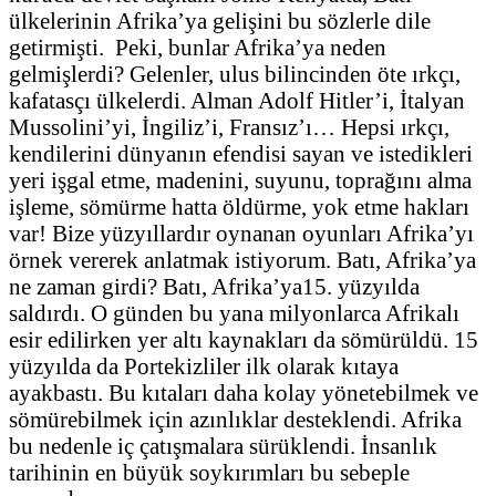
ülkelerinin Afrika’ya gelişini bu sözlerle dile
getirmişti. Peki, bunlar Afrika’ya neden
gelmişlerdi? Gelenler, ulus bilincinden öte ırkçı,
kafatasçı ülkelerdi. Alman Adolf Hitler’i, İtalyan
Mussolini’yi, İngiliz’i, Fransız’ı… Hepsi ırkçı,
kendilerini dünyanın efendisi sayan ve istedikleri
yeri işgal etme, madenini, suyunu, toprağını alma
işleme, sömürme hatta öldürme, yok etme hakları
var! Bize yüzyıllardır oynanan oyunları Afrika’yı
örnek vererek anlatmak istiyorum. Batı, Afrika’ya
ne zaman girdi? Batı, Afrika’ya15. yüzyılda
saldırdı. O günden bu yana milyonlarca Afrikalı
esir edilirken yer altı kaynakları da sömürüldü. 15
yüzyılda da Portekizliler ilk olarak kıtaya
ayakbastı. Bu kıtaları daha kolay yönetebilmek ve
sömürebilmek için azınlıklar desteklendi. Afrika
bu nedenle iç çatışmalara sürüklendi. İnsanlık
tarihinin en büyük soykırımları bu sebeple