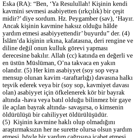
Eska (RA): “Ben, ‘Ya Resulullah! Kişinin kendi
kavmini sevmesi asabiyetten (ırkçılık) bir çeşit
midir?’ diye sordum. Hz. Peygamber (sav), ‘Hayır.
Ancak kişinin kavmine haksız olduğu hâlde
yardım etmesi asabiyyettendir’ buyurdu” der. (4)
İslâm’da kişinin ırkına, kafatasına, deri rengine ve
diline değil onun kulluk görevi yapması
derecesine bakılır. Allah (cc) katında en değerli ve
en üstün Müslüman, O’na takvaca en yakın
olandır. (5) Her kim asabiyyet (soy sop veya
mensup olunan kavim -taraftarlığı) davasına halkı
teşvik ederek veya bir (soy sop, kavmiyet davası
olan) asabiyyet için öfkelenerek kör bir bayrak
altında -hava veya batıl olduğu bilinmez bir gaye
ile açılan bayrak altında- savaşırsa, o kimsenin
öldürülüşü bir cahiliyyet öldürülüşüdür.
(5) Kişinin kavmine haklı olup olmadığını
araştırmaksızın her ne surette olursa olsun yardım
etmesi, böyle bir yardım çağrısına icabet etmesi