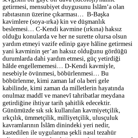
getirmesi, mensubiyet duygusunu İslâm’a olan
rabıtasının üzerine çıkarması… B-Başka
kavimlere (soya-ırka) kin ve düşmanlık
beslemesi… C-Kendi kavmine (ırkına) haksız
olduğu konularda ve her ne surette olursa olsun
yardım etmeyi vazife edinip gaye hâline getirmesi
yani kavminin şer’an haksız olduğunu gördüğü
durumlarda dahi yardım etmesi, güç yetirdiği
hâlde engellememesi… D-Kendi kavmiyle,
nesebiyle övünmesi, böbürlenmesi… Bu
böbürlenme, kimi zaman laf ola beri gele
kabilinde, kimi zaman da milletlerin hayatında
onulmaz maddî ve manevî tahribatlar meydana
getirdiğine ihtiyar tarih şahitlik edecektir.
Günümüzde sık sık kullanılan kavmiyetçilik,
ırkçılık, ümmetçilik, milliyetçilik, ulusçuluk
kavramlarının İslâm dinindeki yeri nedir,
kastedilen ile uygulanma şekli nasıl tezahür