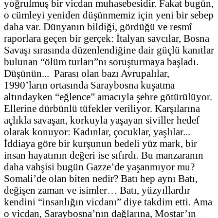
yoğrulmuş bir vicdan muhasebesidir. Fakat bugün,
o cümleyi yeniden düşünmemiz için yeni bir sebep
daha var. Dünyanın bildiği, gördüğü ve resmî
raporlara geçen bir gerçek: İtalyan savcılar, Bosna
Savaşı sırasında düzenlendiğine dair güçlü kanıtlar
bulunan “ölüm turları”nı soruşturmaya başladı.
Düşünün... Parası olan bazı Avrupalılar,
1990’ların ortasında Saraybosna kuşatma
altındayken “eğlence” amacıyla şehre götürülüyor.
Ellerine dürbünlü tüfekler veriliyor. Karşılarına
açlıkla savaşan, korkuyla yaşayan siviller hedef
olarak konuyor: Kadınlar, çocuklar, yaşlılar...
İddiaya göre bir kurşunun bedeli yüz mark, bir
insan hayatının değeri ise sıfırdı. Bu manzaranın
daha vahşisi bugün Gazze’de yaşanmıyor mu?
Somali’de olan biten nedir? Batı hep aynı Batı,
değişen zaman ve isimler… Batı, yüzyıllardır
kendini “insanlığın vicdanı” diye takdim etti. Ama
o vicdan, Saraybosna’nın dağlarına, Mostar’ın