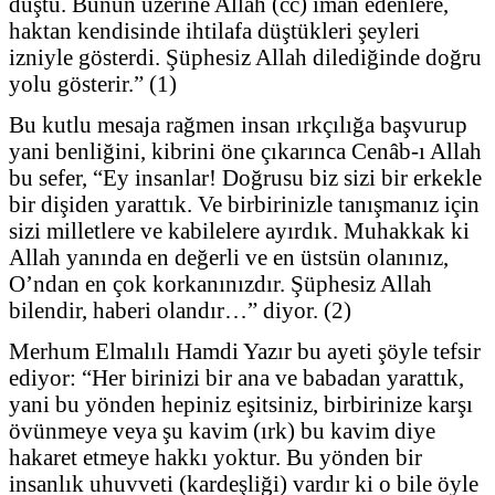
düştü. Bunun üzerine Allah (cc) iman edenlere,
haktan kendisinde ihtilafa düştükleri şeyleri
izniyle gösterdi. Şüphesiz Allah dilediğinde doğru
yolu gösterir.” (1)
Bu kutlu mesaja rağmen insan ırkçılığa başvurup
yani benliğini, kibrini öne çıkarınca Cenâb-ı Allah
bu sefer, “Ey insanlar! Doğrusu biz sizi bir erkekle
bir dişiden yarattık. Ve birbirinizle tanışmanız için
sizi milletlere ve kabilelere ayırdık. Muhakkak ki
Allah yanında en değerli ve en üstsün olanınız,
O’ndan en çok korkanınızdır. Şüphesiz Allah
bilendir, haberi olandır…” diyor. (2)
Merhum Elmalılı Hamdi Yazır bu ayeti şöyle tefsir
ediyor: “Her birinizi bir ana ve babadan yarattık,
yani bu yönden hepiniz eşitsiniz, birbirinize karşı
övünmeye veya şu kavim (ırk) bu kavim diye
hakaret etmeye hakkı yoktur. Bu yönden bir
insanlık uhuvveti (kardeşliği) vardır ki o bile öyle