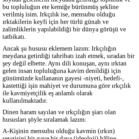
bu topluluğun ete kemiğe bürünmüş şekline
verilmiş isim. Irkçılık ise, mensubu olduğu
ırktakilerin keyfi için her türlü günah ve
zalimliklerin yapılabildiği bir dünya görüşü ve
tatbikatı.
Ancak şu hususu eklemem lazım: Irkçılığın
meydana getirdiği tahribatı izah etmek, sıradan bir
şey değil elbette. Aynı dili konuşan, aynı ırktan
gelen insan topluluğuna kavim denildiği için
günümüzde kullananın gayesi -niyeti, hedefi-,
kastettiği işin mahiyet ve durumuna göre ırkçılık
ile kavmiyetçilik eş anlamlı olarak
kullanılmaktadır.
Dinen haram sayılan ve ırkçılığın şiarı olan
hususları şöyle sıralamak lazım:
A-Kişinin mensubu olduğu kavmin (ırkın)
sevgisini bir gaye bir dava (ideoloji) hâline