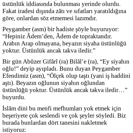
üstünlük iddiasında bulunması yerinde olurdu.
Fakat iradesi dışında zâtı ve sıfatları yaratıldığına
göre, onlardan söz etmemesi lazımdır.
Peygamber (asm) bir hadiste şöyle buyuruyor:
“Hepiniz Âdem’den, Âdem de topraktandır.
Arabın Arap olmayana, beyazın siyaha üstünlüğü
yoktur. Üstünlük ancak takva iledir.”
Bir gün Abûzer Gifârî (ra) Bilâl’e (ra), “Ey siyahın
oğlu!” deyip ayıpladı. Bunu duyan Peygamber
Efendimiz (asm), “Ölçek olup taştı (yani iş haddini
aştı). Beyazın oğlunun siyahın oğlundan
üstünlüğü yoktur. Üstünlük ancak takva iledir…”
buyurdu.
İslâm dini bu menfi mefhumları yok etmek için
beşeriyete çok seslendi ve çok şeyler söyledi. Biz
burada bunlardan dört tanesini nakletmek
istiyoruz: