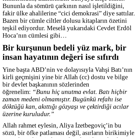
Bununla da sömürü çarkının nasıl işletildiğini,
fakir ülke ahalilerine “cici demokrasi” diye sattılar.
Bazen bir cümle ciltler dolusu kitapların özetini
teşkil ediyordur. Meselâ yukarıdaki Cevdet Erdöl
Hoca’nın cümlesi gibi…
Bir kurşunun bedeli yüz mark, bir
insan hayatının değeri ise sıfırdı
Yine başta ABD’nin ve dolayısıyla Vahşi Batı’nın
kirli geçmişini yine bir Allah (cc) dostu ve bilge
bir devlet başkanının sözlerinden
öğrenelim:
“Bunu hiç unutma evlat. Batı hiçbir
zaman medeni olmamıştır. Bugünkü refahı ise
döktüğü kan, akıttığı gözyaşı ve çektirdiği acılar
üzerine kuruludur.”
Allah rahmet eylesin, Aliya İzetbegoviç’in bu
sözü, bir öfke patlaması değil, asırların birikimiyle