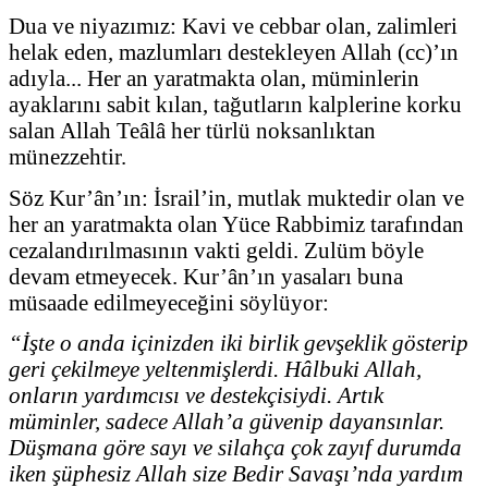
Dua ve niyazımız: Kavi ve cebbar olan, zalimleri
helak eden, mazlumları destekleyen Allah (cc)’ın
adıyla... Her an yaratmakta olan, müminlerin
ayaklarını sabit kılan, tağutların kalplerine korku
salan Allah Teâlâ her türlü noksanlıktan
münezzehtir.
Söz Kur’ân’ın: İsrail’in, mutlak muktedir olan ve
her an yaratmakta olan Yüce Rabbimiz tarafından
cezalandırılmasının vakti geldi. Zulüm böyle
devam etmeyecek. Kur’ân’ın yasaları buna
müsaade edilmeyeceğini söylüyor:
“İşte o anda içinizden iki birlik gevşeklik gösterip
geri çekilmeye yeltenmişlerdi. Hâlbuki Allah,
onların yardımcısı ve destekçisiydi. Artık
müminler, sadece Allah’a güvenip dayansınlar.
Düşmana göre sayı ve silahça çok zayıf durumda
iken şüphesiz Allah size Bedir Savaşı’nda yardım