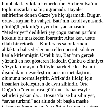
bombalarla yıkılan kemerlerine, Srebrenitsa’nın
toplu mezarlarına hiç uğramadı. Hayalet
şehirlerine dönen Gazze’ye hiç uğramadı. Bugün
ortaya saçılan bu vahşet, Batı’nın kendi aynasında
gördüğü çirkinliğin yeni bir yansımasıdır.
“Medeniyet” dedikleri şey çoğu zaman parfüm
kokulu bir maskeden ibarettir: Altta kan, üstte
cilalı bir retorik… Konferans salonlarında
ahlâktan bahsederler ama elleri petrol, silah ve
kanla kirlenmiştir. Üstelik bu, Batı’nın gerçek
yüzünü en net gösteren ifadedir. Çünkü o zihniyet
yüzyıllardır aynı dürtüyle hareket eder: Kendi
dışındakini nesneleştirir, acısını metalaştırır,
ölümünü normalleştirir. Afrika’da fildişi için
insanları köleleştiren de aynı zihindir, Orta
Doğu’da “demokrasi götürme” bahanesiyle
şehirleri yakan da… Bosna’da ise bu zihniyet,
“savaş turizmi” adı altında bir başka maske
takmıştır. Saraybosna’da dört yıl süren kuşatma