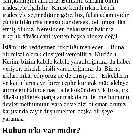
çalışkanlığını anlatırız. Bunların tamamı onun
iradesiyle ilgilidir. Kimse kendi ırkını kendi
iradesiyle seçmediğine göre, biz, falan adam iyidir,
çünkü filân ırka mensuptur dersek, cehlimizi ilân
etmiş oluruz.
Neresinden bakarsanız bakınız
ırkçılık dâvâsı cahiliyetten başka bir şey değil.
İslâm, ırkı reddetmez, ırkçılığı men eder… Buna
bir misal olarak cinsiyeti verebiliriz. Kur’ân-ı
Kerîm, bizim kabile kabile yaratıldığımızı da haber
veriyor, erkekli dişili yaratıldığımızı da. Biz ne
ırkları inkâr ediyoruz ne de cinsiyeti… Erkeklerin
ve kadınların ayrı birer cephe kurarak mücadeleye
girmeleri hâlinde nasıl aile kökünden yıkılırsa, ırk
dâvâsı güderek parçalanmak da millet mefhumunu,
devlet mefhumunu yaralar ve bizi düşmanlarımız
karşısında zayıf düşürmekten başka bir şeye
yaramaz.
Ruhun ırkı var mıdır?