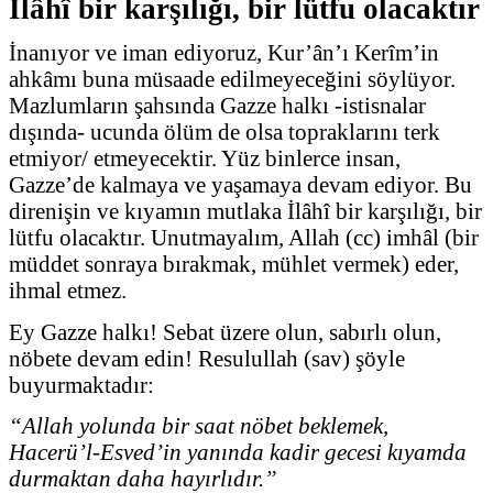
İlâhî bir karşılığı, bir lütfu olacaktır
İnanıyor ve iman ediyoruz, Kur’ân’ı Kerîm’in
ahkâmı buna müsaade edilmeyeceğini söylüyor.
Mazlumların şahsında Gazze halkı -istisnalar
dışında- ucunda ölüm de olsa topraklarını terk
etmiyor/ etmeyecektir. Yüz binlerce insan,
Gazze’de kalmaya ve yaşamaya devam ediyor. Bu
direnişin ve kıyamın mutlaka İlâhî bir karşılığı, bir
lütfu olacaktır. Unutmayalım, Allah (cc) imhâl (bir
müddet sonraya bırakmak, mühlet vermek) eder,
ihmal etmez.
Ey Gazze halkı! Sebat üzere olun, sabırlı olun,
nöbete devam edin! Resulullah (sav) şöyle
buyurmaktadır:
“Allah yolunda bir saat nöbet beklemek,
Hacerü’l-Esved’in yanında kadir gecesi kıyamda
durmaktan daha hayırlıdır.”