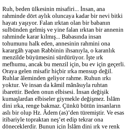
Ruh, beden ülkesinin misafiri... İnsan, ana
rahminde dört aylık oluncaya kadar bir nevi bitki
hayatı yaşıyor. Falan ırktan olan bir babanın
sulbünden gelmiş ve yine falan ırktan bir annenin
rahminde karar kılmış... Babasında insan
tohumunu halk eden, annesinin rahmini ona
karargâh yapan Rabbinin ihsanıyla, o karanlık
menzilde büyümesini sürdürüyor.
İşte ırk
mefhumu, ancak bu menzil için, bu ev için geçerli.
Oraya gelen misafir hiçbir ırka mensup değil.
Ruhlar âleminden geliyor rahme. Ruhun ırkı
yoktur. Ve insan da kâmil mânâsıyla ruhtan
ibarettir. Beden onun elbisesi. İnsan değişik
kumaşlardan elbiseler giymekle değişmez.
İslâm
dini ırka, renge bakmaz. Çünkü bütün insanların
aslı bir olup Hz. Âdem (as)’den türemiştir. Ve esas
itibariyle topraktan neş’et edip tekrar ona
döneceklerdir. Bunun için İslâm dini ırk ve renk