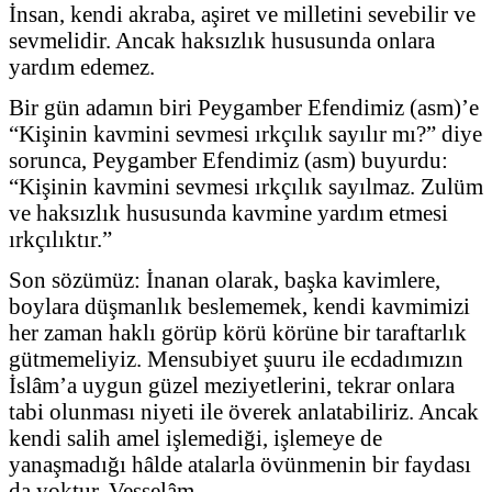
İnsan, kendi akraba, aşiret ve milletini sevebilir ve
sevmelidir. Ancak haksızlık hususunda onlara
yardım edemez.
Bir gün adamın biri Peygamber Efendimiz (asm)’e
“Kişinin kavmini sevmesi ırkçılık sayılır mı?” diye
sorunca, Peygamber Efendimiz (asm) buyurdu:
“Kişinin kavmini sevmesi ırkçılık sayılmaz. Zulüm
ve haksızlık hususunda kavmine yardım etmesi
ırkçılıktır.”
Son sözümüz: İnanan olarak, başka kavimlere,
boylara düşmanlık beslememek, kendi kavmimizi
her zaman haklı görüp körü körüne bir taraftarlık
gütmemeliyiz. Mensubiyet şuuru ile ecdadımızın
İslâm’a uygun güzel meziyetlerini, tekrar onlara
tabi olunması niyeti ile överek anlatabiliriz. Ancak
kendi salih amel işlemediği, işlemeye de
yanaşmadığı hâlde atalarla övünmenin bir faydası
da yoktur. Vesselâm…