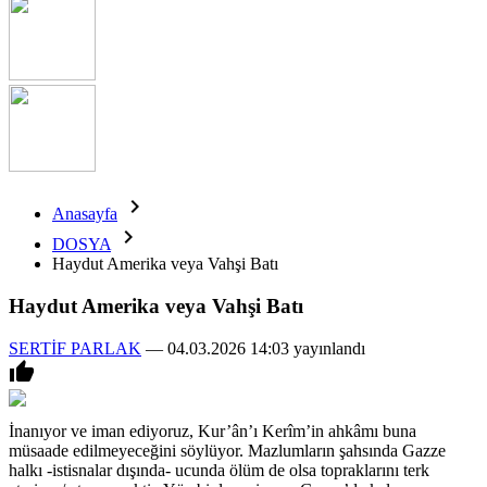

Anasayfa

DOSYA
Haydut Amerika veya Vahşi Batı
Haydut Amerika veya Vahşi Batı
SERTİF PARLAK
—
04.03.2026 14:03 yayınlandı

İnanıyor ve iman ediyoruz, Kur’ân’ı Kerîm’in ahkâmı buna
müsaade edilmeyeceğini söylüyor. Mazlumların şahsında Gazze
halkı -istisnalar dışında- ucunda ölüm de olsa topraklarını terk