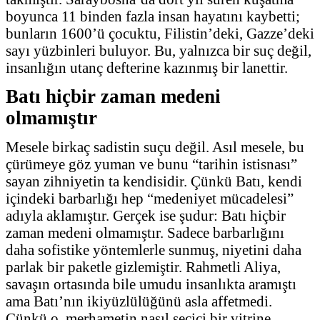
boyunca 11 binden fazla insan hayatını kaybetti;
bunların 1600’ü çocuktu, Filistin’deki, Gazze’deki
sayı yüzbinleri buluyor. Bu, yalnızca bir suç değil,
insanlığın utanç defterine kazınmış bir lanettir.
Batı hiçbir zaman medeni
olmamıştır
Mesele birkaç sadistin suçu değil. Asıl mesele, bu
çürümeye göz yuman ve bunu “tarihin istisnası”
sayan zihniyetin ta kendisidir. Çünkü Batı, kendi
içindeki barbarlığı hep “medeniyet mücadelesi”
adıyla aklamıştır. Gerçek ise şudur: Batı hiçbir
zaman medeni olmamıştır. Sadece barbarlığını
daha sofistike yöntemlerle sunmuş, niyetini daha
parlak bir paketle gizlemiştir. Rahmetli Aliya,
savaşın ortasında bile umudu insanlıkta aramıştı
ama Batı’nın ikiyüzlülüğünü asla affetmedi.
Çünkü o, merhametin nasıl seçici bir vitrine