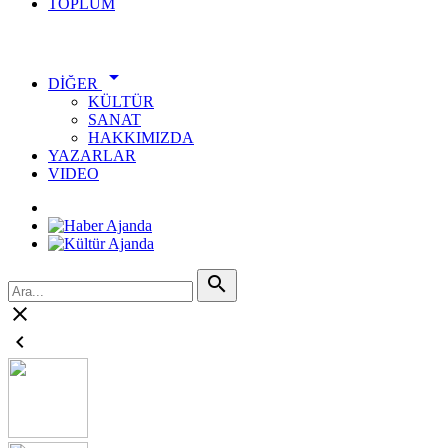
TOPLUM
ÖNE ÇIKANLAR

DİĞER
KÜLTÜR
SANAT
HAKKIMIZDA
YAZARLAR
VIDEO


