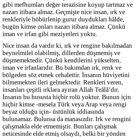
gibi mefhumları değer terazisine koyup tartmaz ve
nazarı itibara almaz. Geçmişte nice insan, ırk ve
renkleriyle böbürlenip gurur duydukları hâlde,
bugün kimse onları nazarı itibara almaz. Çünkü
iman ve irfan gibi meziyetleri yoktu.
Nice insan da vardır ki, ırk ve rengine bakılmadan
beynelmilel olabilmiş, dillerden düşmemiş ve
düşmemektedir. Çünkü kendilerini yükselten,
iman ve irfanlarıdır. Bu bakımdan ırk, renk ve
bölgeden söz etmek cehalettir. İnsanın hüviyetini
bilmemekten ileri gelmektedir. Renkleri veren,
insanları çeşitli ırklara ayıran Allah Teâlâ’dır.
İnsanın bu hususta hiçbir rolü yoktur. Bunun için
hiçbir kimse -mesela Türk veya Arap veya rengi
beyaz olduğu için- üstünlük iddiasında
bulunamaz. Bulunsa da manasızdır. Irk ve rengini
çalışmakla elde etmemiştir. Bunları çalışmak
neticesinde elde etmiş olsaydı, belki bir yönden