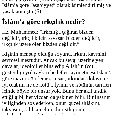
İslâm’a göre “asabiyyet” olarak isimlendirilmiş ve
yasaklanmıştır.(6)
İslâm’a göre ırkçılık nedir?
Hz. Muhammed: “Irkçılığa çağıran bizden
değildir, ırkçılık için savaşan bizden değildir,
ırkçılık üzere ölen bizden değildir.”
Kişinin mensup olduğu soyunu, ırkını, kavmini
sevmesi meşrudur. Ancak bu sevgi üzerine yeni
davalar, ideolojiler bina edip Allah’ın (cc)
gösterdiği yola aykırı hedefler tayin etmesi İslâm’a
göre mazur görülemez.
İnsan, ırkından dolayı ne
iyi olabilir ne de kötü... İyinin ve kötünün tarifleri
içinde böyle bir unsur yok. Bunu her akıl tasdik
ettiği gibi, her vicdan da yakinen bilir. Bir insanın
iyiliğinden söz ederken, onun güzel ahlâkını,
takvasını, salih amelini, dürüstlüğünü,