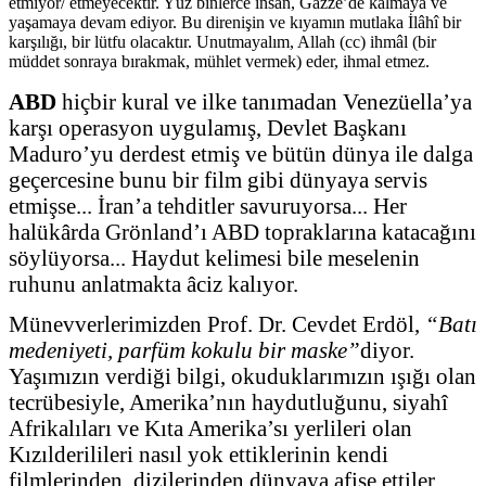
etmiyor/ etmeyecektir. Yüz binlerce insan, Gazze’de kalmaya ve
yaşamaya devam ediyor. Bu direnişin ve kıyamın mutlaka İlâhî bir
karşılığı, bir lütfu olacaktır. Unutmayalım, Allah (cc) ihmâl (bir
müddet sonraya bırakmak, mühlet vermek) eder, ihmal etmez.
ABD
hiçbir kural ve ilke tanımadan Venezüella’ya
karşı operasyon uygulamış, Devlet Başkanı
Maduro’yu derdest etmiş ve bütün dünya ile dalga
geçercesine bunu bir film gibi dünyaya servis
etmişse... İran’a tehditler savuruyorsa... Her
halükârda Grönland’ı ABD topraklarına katacağını
söylüyorsa... Haydut kelimesi bile meselenin
ruhunu anlatmakta âciz kalıyor.
Münevverlerimizden Prof. Dr. Cevdet Erdöl,
“Batı
medeniyeti, parfüm kokulu bir maske”
diyor.
Yaşımızın verdiği bilgi, okuduklarımızın ışığı olan
tecrübesiyle, Amerika’nın haydutluğunu, siyahî
Afrikalıları ve Kıta Amerika’sı yerlileri olan
Kızılderilileri nasıl yok ettiklerinin kendi
filmlerinden, dizilerinden dünyaya afişe ettiler.