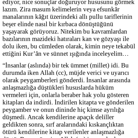
ediyor, nice sonuçlar doğuruyor hususunu görmek
lazım. Zira masum kelimelerin veya efsunkâr
manalarının kâğıt üzerindeki allı pullu tariflerinin
beşer elinde nasıl bir kırbaca dönüştüğünü
yaşayarak görüyoruz. Nitekim bu kavramlardan
bazılarının mazideki hatıraları kan ve gözyaşı ile
dolu iken, bu cümleden olarak, kimin neye tekabül
ettiğini Kur’ân ve sünnet ışığında inceleyelim…
“İnsanlar (aslında) bir tek ümmet (millet) idi. Bu
durumda iken Allah (cc), müjde verici ve uyarıcı
olarak peygamberleri gönderdi. İnsanlar arasında
anlaşmazlığa düştükleri hususlarda hüküm
vermeleri için, onlarla beraber hak yolu gösteren
kitapları da indirdi. İndirilen kitapta ve gönderilen
peygamber ve onun dininde hiç kimse ayrılığa
düşmedi. Ancak kendilerine apaçık deliller
geldikten sonra, sırf aralarındaki kıskançlıktan
ötürü kendilerine kitap verilenler anlaşmazlığa