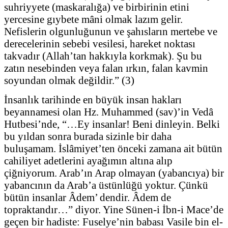
suhriyyete (maskaralığa) ve birbirinin etini
yercesine gıybete mâni olmak lazım gelir.
Nefislerin olgunluğunun ve şahısların mertebe ve
derecelerinin sebebi vesilesi, hareket noktası
takvadır (Allah’tan hakkıyla korkmak). Şu bu
zatın nesebinden veya falan ırkın, falan kavmin
soyundan olmak değildir.” (3)
İnsanlık tarihinde en büyük insan hakları
beyannamesi olan Hz. Muhammed (sav)’in Vedâ
Hutbesi’nde, “…Ey insanlar! Beni dinleyin. Belki
bu yıldan sonra burada sizinle bir daha
buluşamam. İslâmiyet’ten önceki zamana ait bütün
cahiliyet adetlerini ayağımın altına alıp
çiğniyorum. Arab’ın Arap olmayan (yabancıya) bir
yabancının da Arab’a üstünlüğü yoktur. Çünkü
bütün insanlar Âdem’ dendir. Âdem de
topraktandır…” diyor. Yine Sünen-i İbn-i Mace’de
geçen bir hadiste: Fuselye’nin babası Vasile bin el-