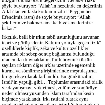
düzgün olursa olsun değersizdir. Cenâb-ı Hakk
şöyle buyuruyor: “Allah’ın nezdinde en değerliniz
Allah’tan en fazla korkanınızdır.” Peygamber
Efendimiz (asm) de şöyle buyuruyor: “Allah
şekillerinize bakmaz ama kalb ve amellerinize
bakar.”
Irkçılık, belli bir ırkın tabiî üstünlüğünü savunan
teori ve görüşe denir. Kalıtım yoluyla geçen fizikî
özelliklerle kişilik, zekâ ve kültür özellikleri
arasında bir sebep-sonuç bağlantısı bulunduğu
inancından kaynaklanır. Tarih boyunca üstün
sayılan ırkların diğer ırklar üzerinde egemenlik
kurma ve sömürme girişimlerinde meşrulaştırıcı
bir gerekçe olarak kullanıldı. Bu günkü zalim
İsrail’in yaptığı gibi… Toplumlar arasındaki birlik
ve dayanışmayı yok etmesi, zulüm ve sömürüye
neden olması yüzünden İslâm tarafından kesin
biçimde yasaklandı. Irk, ıstılahi olarak aynı
soydan gelenlerin meydana getirdiği topluluk ve