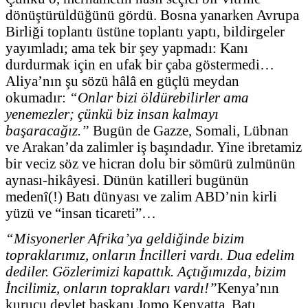
dönüştürüldüğünü gördü. Bosna yanarken Avrupa
Birliği toplantı üstüne toplantı yaptı, bildirgeler
yayımladı; ama tek bir şey yapmadı: Kanı
durdurmak için en ufak bir çaba göstermedi…
Aliya’nın şu sözü hâlâ en güçlü meydan
okumadır:
“Onlar bizi öldürebilirler ama
yenemezler; çünkü biz insan kalmayı
başaracağız.”
Bugün de Gazze, Somali, Lübnan
ve Arakan’da zalimler iş başındadır. Yine ibretamiz
bir veciz söz ve hicran dolu bir sömürü zulmünün
aynası-hikâyesi. Dünün katilleri bugünün
medenî(!) Batı dünyası ve zalim ABD’nin kirli
yüzü ve “insan ticareti”…
“Misyonerler Afrika’ya geldiğinde bizim
topraklarımız, onların İncilleri vardı. Dua edelim
dediler. Gözlerimizi kapattık. Açtığımızda, bizim
İncilimiz, onların toprakları vardı!”
Kenya’nın
kurucu devlet başkanı Jomo Kenyatta, Batı