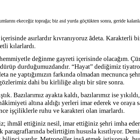
arını ekeceğiz toprağa; biz asıl yurda göçtükten sonra, geride kalanlar
risinde asırlardır kıvranıyoruz âdeta. Karakterli bina
tli kılarlardı.
emmiyetle değinme gayreti içerisinde olacağım. Çürüt
 döndürüp durduğumuzdandır. “Hayat” dediğimiz tiyatro
eta ne yaptığımızın farkında olmadan mecnunca şehrin
gözlerimiz dahi bu kirliliğe alıştı bir süre sonra.
k. Bazılarımız ayakta kaldı, bazılarımız ise yıkıldı, 
hâkimiyeti altına aldığı yerleri imar ederek ve oraya s
ce işçiliklerle ruhu ve karakteri olan imarlardı.
iz; ihmâl ettiğiniz nesil, imar ettiğiniz şehri imha
k paragraflarında belirttiğim hususla kısıtlıyor. Demi
k bilinci vardır. Metropoller inşâ etmek istiyorsak, bu