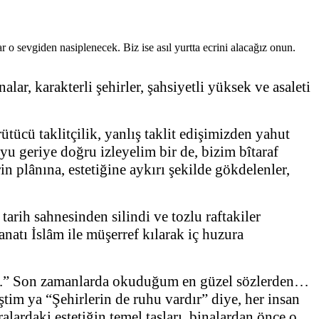
 o sevgiden nasiplenecek. Biz ise asıl yurtta ecrini alacağız onun.
lar, karakterli şehirler, şahsiyetli yüksek ve asaleti
ücü taklitçilik, yanlış taklit edişimizden yahut
yu geriye doğru izleyelim bir de, bizim bîtaraf
 plânına, estetiğine aykırı şekilde gökdelenler,
tarih sahnesinden silindi ve tozlu raftakiler
anatı İslâm ile müşerref kılarak iç huzura
 eder.” Son zamanlarda okuduğum en güzel sözlerden…
ştim ya “Şehirlerin de ruhu vardır” diye, her insan
ralardaki estetiğin temel taşları, binalardan önce o