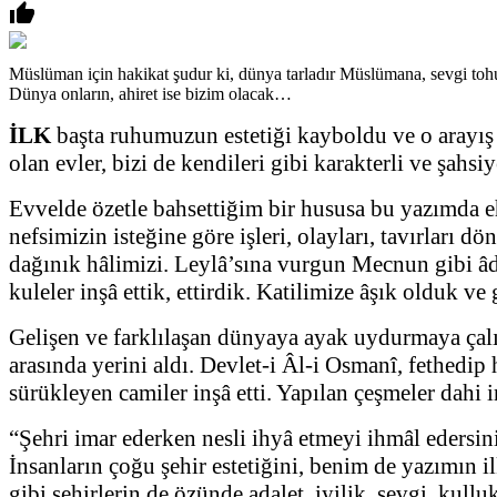

Müslüman için hakikat şudur ki, dünya tarladır Müslümana, sevgi tohuml
Dünya onların, ahiret ise bizim olacak…
İLK
başta ruhumuzun estetiği kayboldu ve o arayış içe
olan evler, bizi de kendileri gibi karakterli ve şahsiye
Evvelde özetle bahsettiğim bir hususa bu yazımda eh
nefsimizin isteğine göre işleri, olayları, tavırları
dağınık hâlimizi. Leylâ’sına vurgun Mecnun gibi âd
kuleler inşâ ettik, ettirdik. Katilimize âşık olduk ve 
Gelişen ve farklılaşan dünyaya ayak uydurmaya çalıştı
arasında yerini aldı. Devlet-i Âl-i Osmanî, fethedip 
sürükleyen camiler inşâ etti. Yapılan çeşmeler dahi in
“Şehri imar ederken nesli ihyâ etmeyi ihmâl edersin
İnsanların çoğu şehir estetiğini, benim de yazımın il
gibi şehirlerin de özünde adalet, iyilik, sevgi, kullu