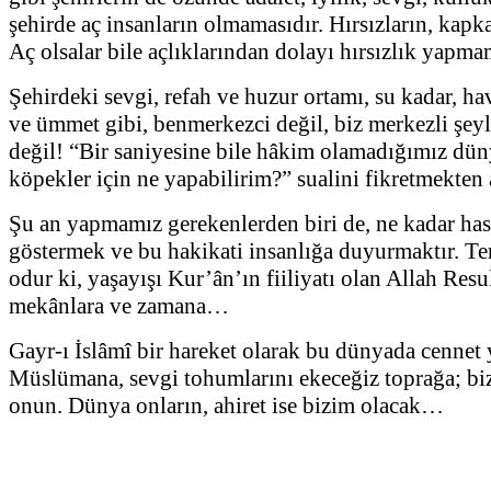
şehirde aç insanların olmamasıdır. Hırsızların, kapka
Aç olsalar bile açlıklarından dolayı hırsızlık yapmama
Şehirdeki sevgi, refah ve huzur ortamı, su kadar, hav
ve ümmet gibi, benmerkezci değil, biz merkezli şe
değil! “Bir saniyesine bile hâkim olamadığımız dün
köpekler için ne yapabilirim?” sualini fikretmekte
Şu an yapmamız gerekenlerden biri de, ne kadar has
göstermek ve bu hakikati insanlığa duyurmaktır. Tem
odur ki, yaşayışı Kur’ân’ın fiiliyatı olan Allah Res
mekânlara ve zamana…
Gayr-ı İslâmî bir hareket olarak bu dünyada cennet 
Müslümana, sevgi tohumlarını ekeceğiz toprağa; biz a
onun. Dünya onların, ahiret ise bizim olacak…