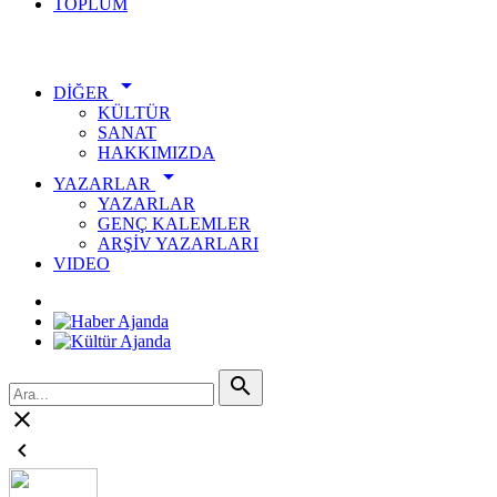
TOPLUM
ÖNE ÇIKANLAR

DİĞER
KÜLTÜR
SANAT
HAKKIMIZDA

YAZARLAR
YAZARLAR
GENÇ KALEMLER
ARŞİV YAZARLARI
VIDEO


