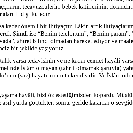
ççıların, tecavüzcülerin, bebek katillerinin, dolandır
ları fildişi kuledir.
a kadar önemli bir ihtiyaçtır. Lâkin artık ihtiyaçlarım
ylerdi. Şimdi ise “Benim telefonum”, “Benim param”
yada”, ahiret bilinci olmadan hareket ediyor ve maa
n aciz bir şekilde yaşıyoruz.
talık varsa tedavisinin ve ne kadar cennet hayâli va
elinde İslâm olmayan (tahrif olmamak şartıyla) yahut
ulü’nün (sav) hayatı, onun ta kendisidir. Ve İslâm odu
yaşama hayâli, bizi öz estetiğimizden kopardı. Müslü
sıl yurda göçtükten sonra, geride kalanlar o sevgiden