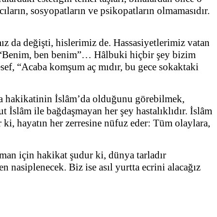
ıcıların, sosyopatların ve psikopatların olmamasıdır.
ız da değişti, hislerimiz de. Hassasiyetlerimiz vatan
, “Benim, ben benim”… Hâlbuki hiçbir şey bizim
lesef, “Acaba komşum aç mıdır, bu gece sokaktaki
rsa hakikatinin İslâm’da olduğunu görebilmek,
 İslâm ile bağdaşmayan her şey hastalıklıdır. İslâm
r ki, hayatın her zerresine nüfuz eder: Tüm olaylara,
man için hakikat şudur ki, dünya tarladır
 nasiplenecek. Biz ise asıl yurtta ecrini alacağız