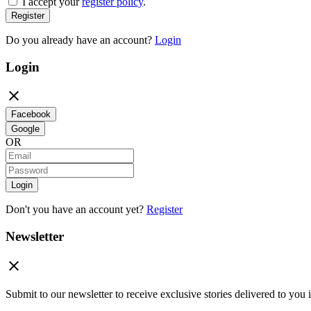
I accept your
register policy
.
Register
Do you already have an account?
Login
Login

Facebook
Google
OR
Login
Don't you have an account yet?
Register
Newsletter

Submit to our newsletter to receive exclusive stories delivered to you 