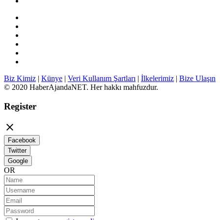
Biz Kimiz
|
Künye
|
Veri Kullanım Şartları
|
İlkelerimiz
|
Bize Ulaşın
© 2020 HaberAjandaNET. Her hakkı mahfuzdur.
Register

Facebook
Twitter
Google
OR