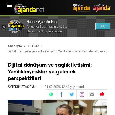

Haber Ajanda Net
AÇ
Aktuelya Basın Yayın Ltd. Şti.
Ücretsiz - Google Play'de
Anasayfa
TOPLUM


Dijital dönüşüm ve sağlık iletişimi: Yenilikler, riskler ve gelecek perspektifl
Dijital dönüşüm ve sağlık iletişimi:
Yenilikler, riskler ve gelecek
perspektifleri
AYTEKİN ATASOYU
—
21.02.2026 12:41 yayınlandı
