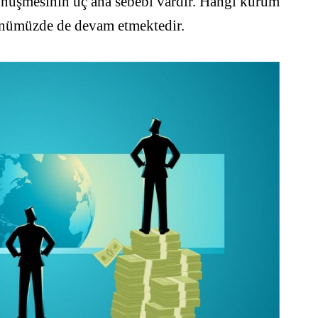
önüşmesinin üç ana sebebi vardır. Hangi kurum
günümüzde de devam etmektedir.