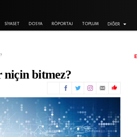

SİYASET
DOSYA
RÖPORTAJ
TOPLUM
DİĞER
z?
r niçin bitmez?
