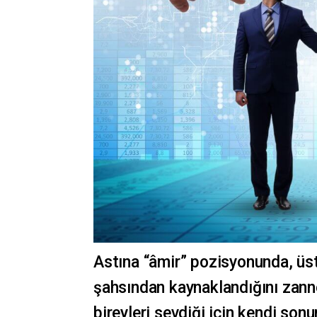
Astına “âmir” pozisyonunda, üs
şahsından kaynaklandığını zann
bireyleri sevdiği için kendi sonu