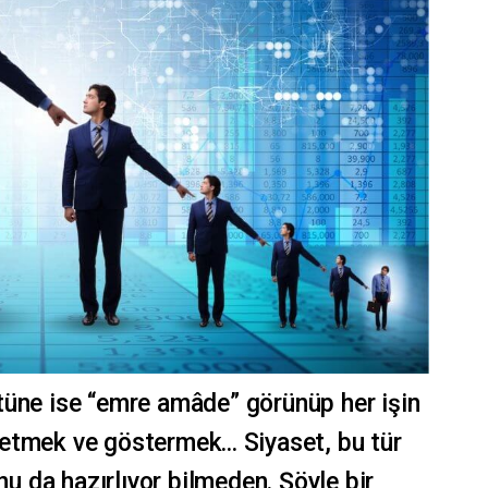
tüne ise “emre amâde” görünüp her işin
etmek ve göstermek... Siyaset, bu tür
nu da hazırlıyor bilmeden. Şöyle bir