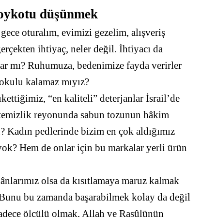
 boykotu düşünmek
gece oturalım, evimizi gezelim, alışveriş
gerçekten ihtiyaç, neler değil. İhtiyacı da
ılar mı? Ruhumuza, bedenimize fayda verirler
kokulu kalamaz mıyız?
ettiğimiz, “en kaliteli” deterjanlar İsrail’de
k temizlik reyonunda sabun tozunun hâkim
u? Kadın pedlerinde bizim en çok aldığımız
ok? Hem de onlar için bu markalar yerli ürün
nlarımız olsa da kısıtlamaya maruz kalmak
 Bunu bu zamanda başarabilmek kolay da değil
sadece ölçülü olmak, Allah ve Rasûlünün