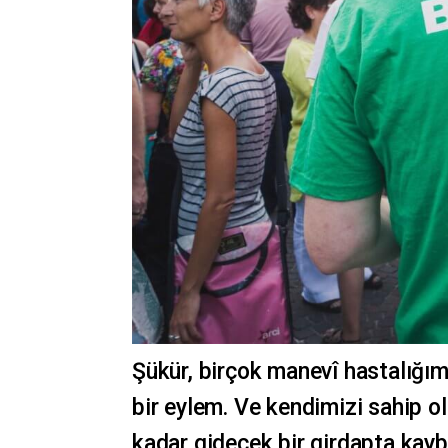
Şükür, birçok manevî hastalığım
bir eylem. Ve kendimizi sahip 
kadar gidecek bir girdapta kaybo