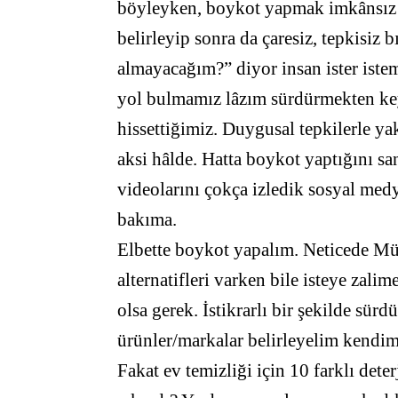
böyleyken, boykot yapmak imkânsız h
belirleyip sonra da çaresiz, tepkisiz 
almayacağım?” diyor insan ister isteme
yol bulmamız lâzım sürdürmekten key
hissettiğimiz. Duygusal tepkilerle y
aksi hâlde. Hatta boykot yaptığını sa
videolarını çokça izledik sosyal medy
bakıma.
Elbette boykot yapalım. Neticede Müs
alternatifleri varken bile isteye zalim
olsa gerek. İstikrarlı bir şekilde sür
ürünler/markalar belirleyelim kendim
Fakat ev temizliği için 10 farklı det