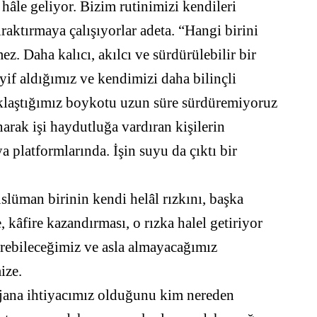
âle geliyor. Bizim rutinimizi kendileri
bıraktırmaya çalışıyorlar adeta. “Hangi birini
z. Daha kalıcı, akılcı ve sürdürülebilir bir
if aldığımız ve kendimizi daha bilinçli
aklaştığımız boykotu uzun süre sürdüremiyoruz
narak işi haydutluğa vardıran kişilerin
a platformlarında. İşin suyu da çıktı bir
lüman birinin kendi helâl rızkını, başka
e, kâfire kazandırması, o rızka halel getiriyor
dürebileceğimiz ve asla almayacağımız
ize.
erjana ihtiyacımız olduğunu kim nereden