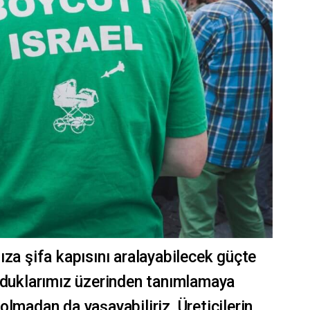
ıza şifa kapısını aralayabilecek güçte
olduklarımız üzerinden tanımlamaya
lmadan da yaşayabiliriz. Üreticilerin,