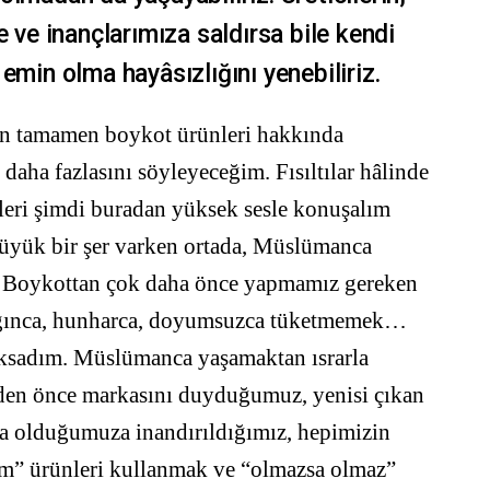
e ve inançlarımıza saldırsa bile kendi
emin olma hayâsızlığını yenebiliriz.
in tamamen boykot ürünleri hakkında
daha fazlasını söyleyeceğim. Fısıltılar hâlinde
yleri şimdi buradan yüksek sesle konuşalım
büyük bir şer varken ortada, Müslümanca
ık. Boykottan çok daha önce yapmamız gereken
gınca, hunharca, doyumsuzca tüketmemek…
aksadım. Müslümanca yaşamaktan ısrarla
inden önce markasını duyduğumuz, yenisi çıkan
da olduğumuza inandırıldığımız, hepimizin
em” ürünleri kullanmak ve “olmazsa olmaz”