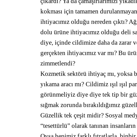
çıkardı? Ya da çamaşırlarımızı yıka
kokması için tamamen durulanmayan 
ihtiyacımız olduğu nereden çıktı? Ağız
dolu ürüne ihtiyacımız olduğu deli sa
diye, içinde cildimize daha da zarar
gerçekten ihtiyacımız var mı? Bu ürün
zimmetlendi?
Kozmetik sektörü ihtiyaç mı, yoksa b
yıkama aracı mı? Cildimiz ışıl ışıl p
görünmeliyiz diye diye tek tip bir gü
sığmak zorunda bırakıldığımız güzell
Güzellik tek çeşit midir? Sosyal me
“tesettürlü” olarak tanınan insanların
Oysa hepimiz farklı fıtratlarla, binbir