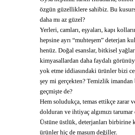
özgün güzelliklere sahibiz. Bu kusur
daha mı az güzel?
Yerleri, camları, eşyaları, kapı kolla
hepsine ayrı “muhteşem” deterjan ku
henüz. Doğal esanslar, bitkisel yağlar
kimyasallardan daha faydalı görünüyo
yok etme iddiasındaki ürünler bizi cez
şey mi gerçekten? Temizlik imandan 
geçmişte de?
Hem soludukça, temas ettikçe zarar 
dolduran ve ihtiyaç algımızı taruma
Üstüne üstlük, deterjanları birbirine k
ürünler hiç de masum değiller.