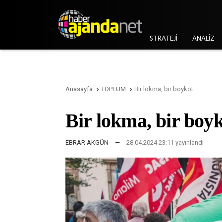
STRATEJİ
ANALİZ
Anasayfa
TOPLUM
Bir lokma, bir boykot


Bir lokma, bir boy
EBRAR AKGÜN
—
28.04.2024 23:11 yayınlandı