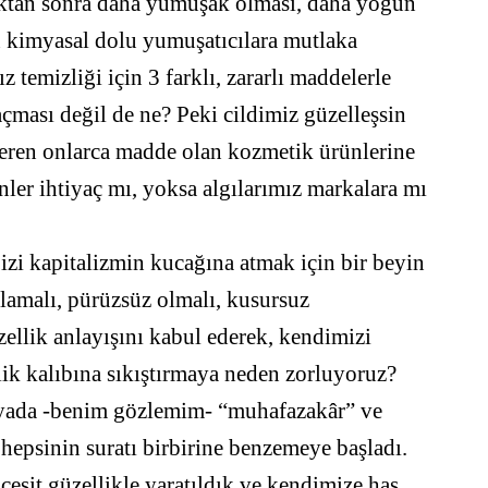
dıktan sonra daha yumuşak olması, daha yoğun
kimyasal dolu yumuşatıcılara mutlaka
 temizliği için 3 farklı, zararlı maddelerle
çması değil de ne? Peki cildimiz güzelleşsin
 veren onlarca madde olan kozmetik ürünlerine
ler ihtiyaç mı, yoksa algılarımız markalara mı
izi kapitalizmin kucağına atmak için bir beyin
arlamalı, pürüzsüz olmalı, kusursuz
zellik anlayışını kabul ederek, kendimizi
ik kalıbına sıkıştırmaya neden zorluyoruz?
dyada -benim gözlemim- “muhafazakâr” ve
 hepsinin suratı birbirine benzemeye başladı.
 çeşit güzellikle yaratıldık ve kendimize has,