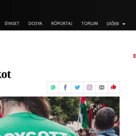

SİYASET
DOSYA
RÖPORTAJ
TOPLUM
DİĞER
kot
