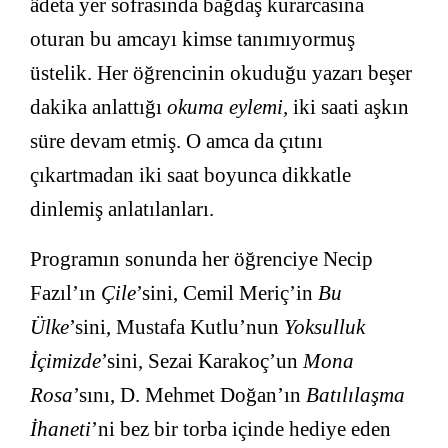
âdeta yer sofrasında bağdaş kurarcasına
oturan bu amcayı kimse tanımıyormuş
üstelik. Her öğrencinin okuduğu yazarı beşer
dakika anlattığı
okuma eylemi,
iki saati aşkın
süre devam etmiş. O amca da çıtını
çıkartmadan iki saat boyunca dikkatle
dinlemiş anlatılanları.
Programın sonunda her öğrenciye Necip
Fazıl’ın
Çile
’sini, Cemil Meriç’in
Bu
Ülke
’sini, Mustafa Kutlu’nun
Yoksulluk
İçimizde
’sini, Sezai Karakoç’un
Mona
Rosa
’sını, D. Mehmet Doğan’ın
Batılılaşma
İhaneti
’ni bez bir torba içinde hediye eden