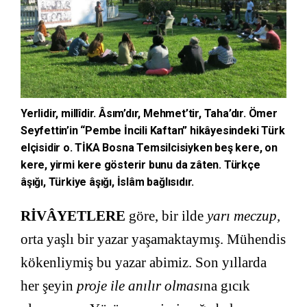
Yerlidir, millîdir. Âsım’dır, Mehmet’tir, Taha’dır. Ömer
Seyfettin’in “Pembe İncili Kaftan” hikâyesindeki Türk
elçisidir o. TİKA Bosna Temsilcisiyken beş kere, on
kere, yirmi kere gösterir bunu da zâten. Türkçe
âşığı, Türkiye âşığı, İslâm bağlısıdır.
RİVÂYETLERE
göre, bir ilde
yarı meczup,
orta yaşlı bir yazar yaşamaktaymış. Mühendis
kökenliymiş bu yazar abimiz. Son yıllarda
her şeyin
proje ile anılır olması
na gıcık