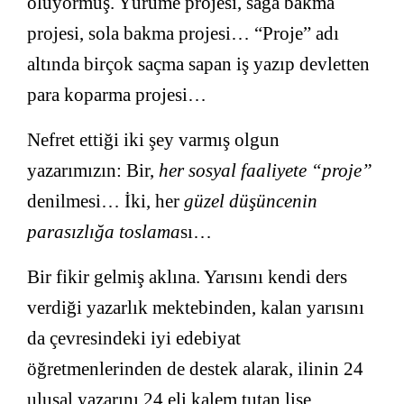
oluyormuş. Yürüme projesi, sağa bakma
projesi, sola bakma projesi… “Proje” adı
altında birçok saçma sapan iş yazıp devletten
para koparma projesi…
Nefret ettiği iki şey varmış olgun
yazarımızın: Bir,
her sosyal faaliyete “proje”
denilmesi… İki, her
güzel düşüncenin
parasızlığa toslama
sı…
Bir fikir gelmiş aklına. Yarısını kendi ders
verdiği yazarlık mektebinden, kalan yarısını
da çevresindeki iyi edebiyat
öğretmenlerinden de destek alarak, ilinin 24
ulusal yazarını 24 eli kalem tutan lise