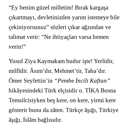
“Ey benim güzel milletim! Bırak kargaşa
çıkartmayı, devletinizden yarım istemeye bile
çekiniyorsunuz” sözleri çıkar ağzından ve
talimat verir: “Ne ihtiyaçları varsa hemen
verin!”
Yusuf Ziya Kaymakam budur işte! Yerlidir,
millîdir. Âsım’dır, Mehmet’tir, Taha’dır.
Ömer Seyfettin’in
“Pembe İncili Kaftan”
hikâyesindeki Türk elçisidir o. TİKA Bosna
Temsilcisiyken beş kere, on kere, yirmi kere
gösterir bunu da zâten. Türkçe âşığı, Türkiye
âşığı, İslâm bağlısıdır.