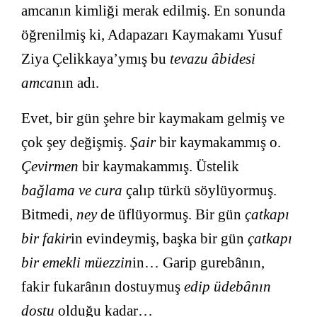
amcanın kimliği merak edilmiş. En sonunda
öğrenilmiş ki, Adapazarı Kaymakamı Yusuf
Ziya Çelikkaya’ymış bu
tevazu âbidesi
amca
nın adı.
Evet, bir gün şehre bir kaymakam gelmiş ve
çok şey değişmiş.
Şair
bir kaymakammış o.
Çevirmen
bir kaymakammış. Üstelik
bağlama ve cura
çalıp türkü söylüyormuş.
Bitmedi,
ney
de üflüyormuş. Bir gün
çatkapı
bir fakir
in evindeymiş, başka bir gün
çatkapı
bir emekli müezzin
in… Garip gurebânın,
fakir fukarânın dostuymuş
edip üdebânın
dostu
olduğu kadar…