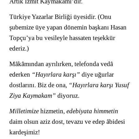
Artık İzmit Kaymakamı’dır.
Türkiye Yazarlar Birliği üyesidir. (Onu
şubemize üye yapan dönemin başkanı Hasan
Topçu’ya bu vesileyle hassaten teşekkür
ederiz.)
Mâkâmından ayrılırken, telefonda vedâ
ederken
“Hayırlara karşı”
diye uğurlar
dostlarını. Biz de ona,
“Hayırlara karşı Yusuf
Ziya Kaymakam”
diyoruz.
Milletimize
hizmetin,
edebiyata himmetin
daim olsun aziz dost, tevazu ve edep âbidesi
kardeşimiz!