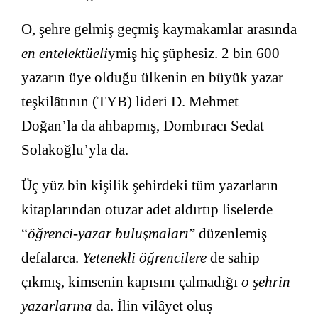
O, şehre gelmiş geçmiş kaymakamlar arasında
en entelektüeli
ymiş hiç şüphesiz. 2 bin 600
yazarın üye olduğu ülkenin en büyük yazar
teşkilâtının (TYB) lideri D. Mehmet
Doğan’la da ahbapmış, Dombıracı Sedat
Solakoğlu’yla da.
Üç yüz bin kişilik şehirdeki tüm yazarların
kitaplarından otuzar adet aldırtıp liselerde
“
öğrenci-yazar buluşmaları
” düzenlemiş
defalarca.
Yetenekli öğrencilere
de sahip
çıkmış, kimsenin kapısını çalmadığı
o şehrin
yazarlarına
da. İlin vilâyet oluş