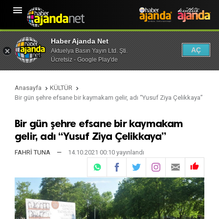

Haber Ajanda Net
AÇ
Aktuelya Basın Yayın Ltd. Şti.
Ücretsiz - Google Play'de
Anasayfa
KÜLTÜR


Bir gün şehre efsane bir kaymakam gelir, adı “Yusuf Ziya Çelikkaya”
Bir gün şehre efsane bir kaymakam
gelir, adı “Yusuf Ziya Çelikkaya”
FAHRİ TUNA
—
14.10.2021 00:10 yayınlandı
